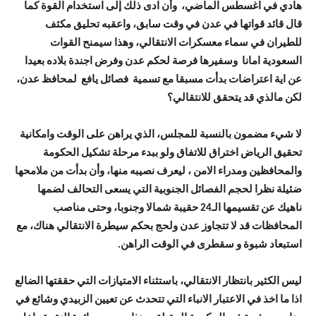
هادي في اغسطس الماضي، وأن ادى ذلك إلى استخدام القوة كما
قال قائد قواتها في عدن في وقت سابق، واعقبه تحليق مكثف
للطيران في سماء معسكرات الانتقالي، وهذا سيمنح القوات
السعودية امانا وسفيرها فرصة لحكم عدن وفرض اجندة بلاده بعيدا
عن اية اعتراضات بدأت مسبقا مع تسمية فصائل يافع لمحافظ عدن،
لكن مالذي قد يتحقق للانتقالي؟
لا شيء مضمون بالنسبة للمجلس، الذي يراهن على الوقت وامكانية
تحقيق الرياض اختراق للاتفاق ولو ببدء مرحلة تشكيل الحكومة
والمحافظين ومدراء الامن ، ليعرف نصيبه منها، وأن بدأت من ملامحها
ضئيلة نظرا لحجم الفصائل الجنوبية التي يسعى التحالف لضمها
ناهيك عن تقسيمها الـ24 حقيبة شمالا وجنوبا، وحتى مناصب
المحافظات قد لا تتجاوز عدن ولحج بحكم سيطرة الانتقالي هناك، مع
استبعاد شبوة و سقطرى في الوقت الراهن.
ليس الكثير بانتظار الانتقالي، باستثناء الامتيازات التي حققتها الضالع
اذا ما اخذ في الاعتبار الانباء التي تتحدث عن تعيين الزبيدي وشائع في