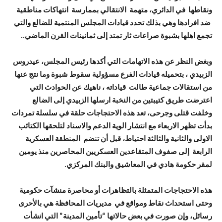
ونقاطها في الدائري، متهمة الانتقالي بممارسة انتهاكات مناطقية
ضد افرادها وهي بذلك تحدد قيادات المجلس المنتمية للضالع والتي
تجمع اهلها بشبوة صراعات ثار تمتد إلى ثمانينات القرن الماضي..
وبغض النظر عن هذه الاتهامات التي أكدها رئيس المجلس، عيدروس
الزبيدي ، بتحميله قيادات الفرع مسؤولية سقوط شبوة وما نتج عنها
من استقالات جماعية طالت قياداته ، ناهيك عن الحوادث التي
اعترضت طريق كتيبتين من النخبة ارسلها الزبيدي إلى الضالع
وخلفت قتلى وجرحى، تعد هذه الاحتجاجات حلقة في سلسلة تمردات
بدأت تظهر الاربعاء مع انتشار الوية الدعم والاسناد لتلحقها الكتائب
الاولى والثانية والثالثة احتياط، قبل أن تنضم المنطقة العسكرية
الرابعة إلى صفوف المتقاعدين العسكريين المحاصرين منذ يومين
لمقر حكومة هادي في المعاشيق والبنك المركزي.
هذه الاحتجاجات المتمثلة بالتظاهرات أو محاصرة منشآت حكومية
وحتى استحداث نقاط ومواقع في مديريات المحافظة هي بالأحرى
رسائل، وإن صورت في بعض حالاتها “تأمين المدينة” التي انشأت