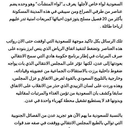
السعودية لواء خاص لأجلها يعرف بـ”لواء المنشآت” وهو وحده يضم
عناصر من طرفي الصراع ومن سيبقي في هذه المدينة المسكونة
بأكثر من 20 فصيل مسلح يتوزعون احيائها كمربعات امنية تدر عليهم
ارباحا طائلة .
تلك الرسائل بكل تاكيد موجهة للسعودية التي اوقفت حتى الان رواتب
هذه العناصر وتضغط لتنفيذ اتفاق الرياض الذي ينص ابرز بنوده على
صرف المرتبات في إطار برنامج حكومة هادي التي سمح الانتقالي
بعودتها إلى عدن، لكنها تؤثر على المجلس الانتقالي الذي بات يواجه
ضغوط داخلية برزت بالاستقالات الجماعية من عضويته وقياداته،
وخارجية بالتلويح السعودي بالقوة لفرض الاتفاق و عزل المجلس،
وهذه وردت على لسان الزبيدي الذي حذر من الانقلاب على الاتفاق
سابقا وكشف بان السعودية من تؤمن الغذاء والمرتبات لمقاتليه
وبدونها قد لا يستطيع تشغيل محطة كهرباء واحدة في عدن.
بالنسبة للسعودية ما يهم الآن هو تجريد عدن من الفصائل الجنوبية
التي توالي بالطبع المجلس الانتقالي ووقفت في صفه ضد قوات