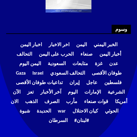
وسوم
الخبر اليمني
اليمن
اخر الاخبار
اخبار اليمن
أخبار اليمن
صنعاء
الحرب على اليمن
التحالف
عدن
غزة
متابعات
السعودية
اليمن اليوم
طوفان الأقصى
التحالف السعودي
Israel
Gaza
فلسطين
عاجل
إيران
تداعيات طوفان الأقصى
الشرعية
الإمارات
اليوم
آخر الأخبار
تعز
الآن
أمريكا
قوات صنعاء
مأرب
الصرف
الذهب
الان
الحوثي
كيان الاحتلال
war
الحديدة
شبوة
#لبنان#
السرطان