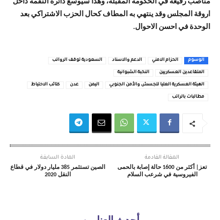
مناصب رفيعة في الحكومة المقبلة، وهذا سيوسع دائرة النقمة داخل
اروقة المجلس وقد ينتهي به المطاف كحال الحزب الاشتراكي بعد
الوحدة في احسن الاحوال.
الوسوم
الحزام الامني
الدعم والاسناد
السعودية توقف الرواتب
المتقاعدين العسكريين
النخبة الشبوانية
الهيئة العسكرية العليا للجسش والأمن الجنوبي
اليمن
عدن
كتائب الاحتياط
مطالبات بالراتب
المقالة القادمة
المادة السابقة
تعز| أكثر من 1600 حالة إصابة بالحمى
الصين تستثمر 385 مليار دولار في قطاع
الفيروسية في شرعب السلام
النقل 2020