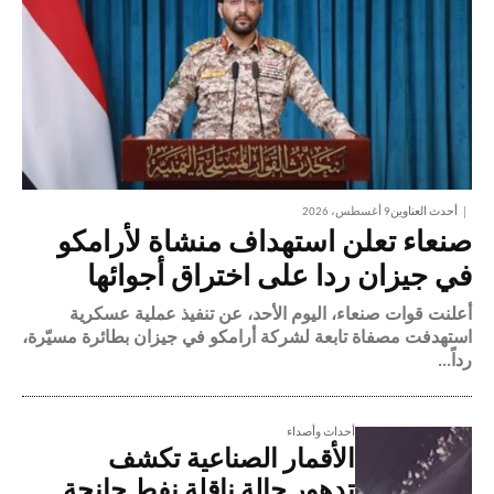
أحدث العناوين
9 أغسطس، 2026
صنعاء تعلن استهداف منشاة لأرامكو
في جيزان ردا على اختراق أجوائها
أعلنت قوات صنعاء، اليوم الأحد، عن تنفيذ عملية عسكرية
استهدفت مصفاة تابعة لشركة أرامكو في جيزان بطائرة مسيّرة،
رداً...
أحداث وأصداء
الأقمار الصناعية تكشف
تدهور حالة ناقلة نفط جانحة