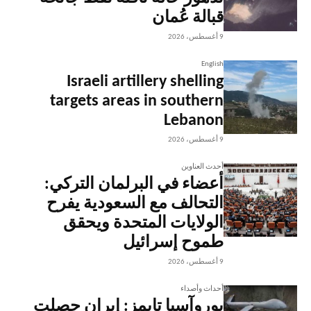
قبالة عُمان
9 أغسطس، 2026
English
Israeli artillery shelling
targets areas in southern
Lebanon
9 أغسطس، 2026
أحدث العناوين
أعضاء في البرلمان التركي:
التحالف مع السعودية يفرح
الولايات المتحدة ويحقق
طموح إسرائيل
9 أغسطس، 2026
أحداث وأصداء
يوروآسيا تايمز: إيران حصلت