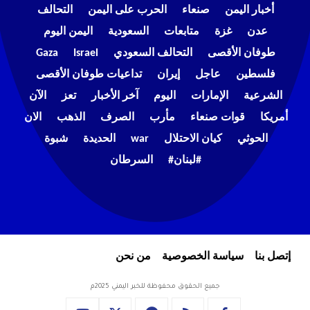
أخبار اليمن
صنعاء
الحرب على اليمن
التحالف
عدن
غزة
متابعات
السعودية
اليمن اليوم
طوفان الأقصى
التحالف السعودي
Israel
Gaza
فلسطين
عاجل
إيران
تداعيات طوفان الأقصى
الشرعية
الإمارات
اليوم
آخر الأخبار
تعز
الآن
أمريكا
قوات صنعاء
مأرب
الصرف
الذهب
الان
الحوثي
كيان الاحتلال
war
الحديدة
شبوة
#لبنان#
السرطان
إتصل بنا
سياسة الخصوصية
من نحن
جميع الحقوق محفوظة للخبر اليمني 2025م