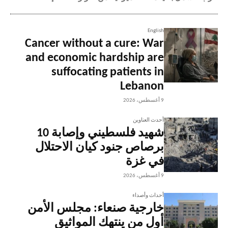
English
Cancer without a cure: War
and economic hardship are
suffocating patients in
Lebanon
9 أغسطس، 2026
أحدث العناوين
شهيد فلسطيني وإصابة 10
برصاص جنود كيان الاحتلال
في غزة
9 أغسطس، 2026
أحداث وأصداء
خارجية صنعاء: مجلس الأمن
أول من ينتهك المواثيق