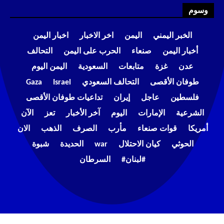
وسوم
الخبر اليمني
اليمن
اخر الاخبار
اخبار اليمن
أخبار اليمن
صنعاء
الحرب على اليمن
التحالف
عدن
غزة
متابعات
السعودية
اليمن اليوم
طوفان الأقصى
التحالف السعودي
Israel
Gaza
فلسطين
عاجل
إيران
تداعيات طوفان الأقصى
الشرعية
الإمارات
اليوم
آخر الأخبار
تعز
الآن
أمريكا
قوات صنعاء
مأرب
الصرف
الذهب
الان
الحوثي
كيان الاحتلال
war
الحديدة
شبوة
#لبنان#
السرطان