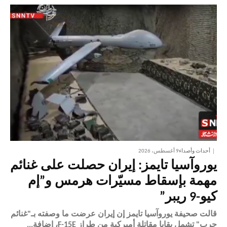
أحداث وأصداء
9 أغسطس، 2026
يوروآسيا تايمز: إيران حصلت على غنائم
مهمة بإسقاط مسيّرات هرمس و”إم
كيو-9 ريبر”
قالت صحيفة يوروآسيا تايمز إن إيران عرضت ما وصفته بـ"غنائم
حرب" تشمل بقايا مقاتلة أميركية من طراز F-15E، إضافة...