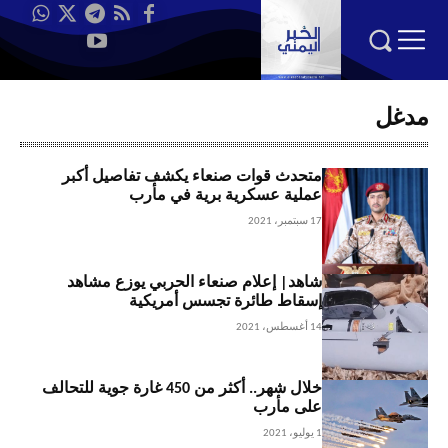
مدغل
متحدث قوات صنعاء يكشف تفاصيل أكبر
عملية عسكرية برية في مأرب
17 سبتمبر، 2021
شاهد| إعلام صنعاء الحربي يوزع مشاهد
إسقاط طائرة تجسس أمريكية
14 أغسطس، 2021
خلال شهر.. أكثر من 450 غارة جوية للتحالف
على مأرب
1 يوليو، 2021