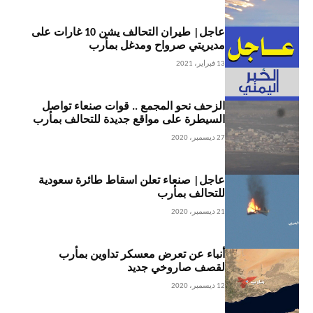
عاجل| طيران التحالف يشن 10 غارات على
مديريتي صرواح ومدغل بمأرب
13 فبراير، 2021
الزحف نحو المجمع .. قوات صنعاء تواصل
السيطرة على مواقع جديدة للتحالف بمأرب
27 ديسمبر، 2020
عاجل| صنعاء تعلن اسقاط طائرة سعودية
للتحالف بمأرب
21 ديسمبر، 2020
أنباء عن تعرض معسكر تداوين بمأرب
لقصف صاروخي جديد
12 ديسمبر، 2020