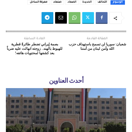
الوسوم
التحالف
الحديدة
الصماد
صنعاء
معركة الساحل
المقالة القادمة
المادة السابقة
شعبان: سوريا لن تسمح باستهداف حزب
بصمة إيراني تضطر طائرةً قطرية
الله وأمن لبنان من أمننا
للهبوط بالهند.. زوجته انهالت عليه ضرباً
بعد كشفها لمحتويات هاتفه!
أحدث العناوين