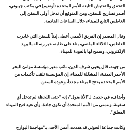
التحقق والتفتيش التابعة للأمم المتحدة (أونفيم) في مكتب جيبوتي،
أصدر تصاريح للسفن، ومن المتوقع أن تدخل أولى السفن إلى
الغاطس التابع للميناء، خلال الساعات القادمة.
وقال المصدر إن الفريق الأممي أعطى إذناً للسفن التي غادرت
الغاطس، الثلاثاء الماضي، بناء على طلبه، عبر رسالة بالبريد
الإلكتروني، وسمح لها بالعودة للميناء.
من جهته، قال يحيى شرف الدين، نائب مدير مؤسسة موانئ البحر
الأحمر اليمنية، المشغّلة للميناء، إن المؤسسة تلقت تأكيدات من
الأمم المتحدة بفتح الميناء مجدداً، وعودة السفن.
وأضاف، في حديث لـ”الأناضول”، إنه “حتى اللحظة لم تدخل أي
سفينة، ونتمنى من الأمم المتحدة أن تكون جادة، وأن تعيد فتح الميناء
المغلق”.
وكانت جماعة الحوثي قد هددت، أمس الأحد، بـ”مهاجمة البوارج