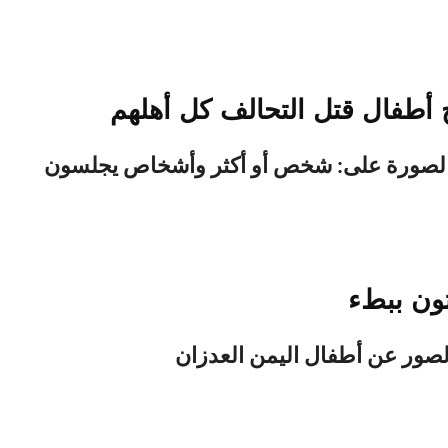
ج أطفال قتل التحالف كل أهلهم
ون ببطء