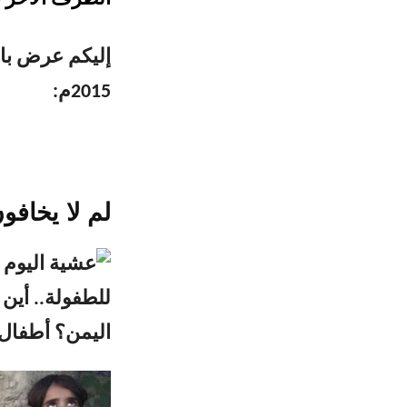
إليكم عرض بال
2015م:
لم لا يخاف