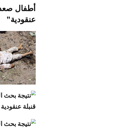
أطفال صعدة
عنقودية”