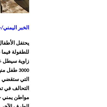
الخبر اليمني/
يحتفل الأطفال
للطفولة فيما 
زاوية سيطل عل
التحالف في تشد
مواطن يمني حت
الطرف الآخر ب