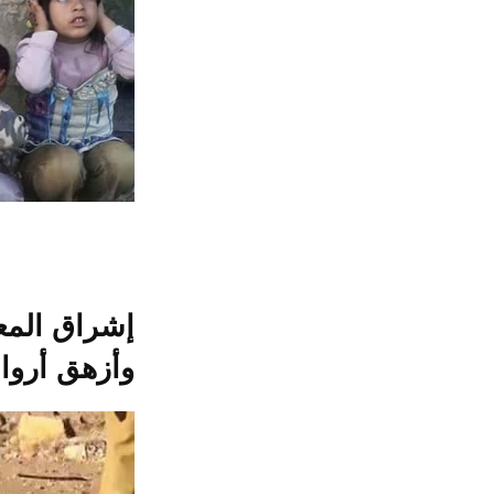
إشراق المع
وأزهق أروا