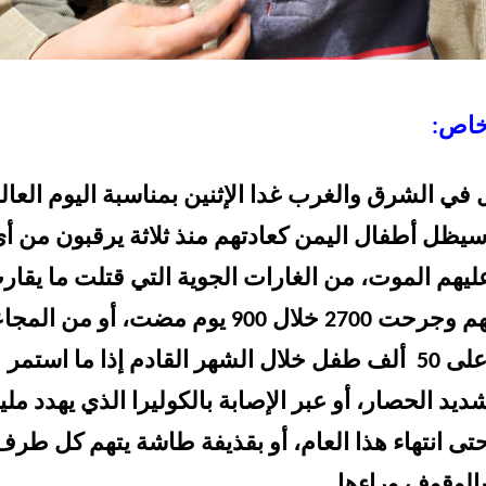
خاص:
 في الشرق والغرب غدا الإثنين بمناسبة اليوم العا
سيظل أطفال اليمن كعادتهم منذ ثلاثة يرقبون من أ
يهم الموت، من الغارات الجوية التي قتلت ما يقار
3000 طفل منهم وجرحت 2700 خلال 900 يوم مضت، أو من ال
التي ستقضي على 50 ألف طفل خلال الشهر القادم إذا ما استمر
يد الحصار، أو عبر الإصابة بالكوليرا الذي يهدد ملي
ى انتهاء هذا العام، أو بقذيفة طاشة يتهم كل طرف
الوقوف وراءها.