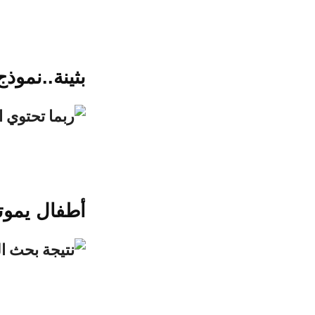
بثينة..نموذ
أطفال يموت