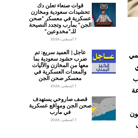
قوات صنعاء تعلن دك
تحشيدات سعودية ومخازن
عسكرية في معسكر “صحن
الجن” بمأرب وتجدد النصيحة
للـ”مخدوعين”
7 أغسطس، 2026
عاجل| العميد سريع: تم
لمي
ضرب حشود سعودية بما
معها من المخازن والآليات
ي
والمعدات العسكرية في
ب
معسكر صحن الجن
7 أغسطس، 2026
مجاعة
قصف صاروخي يستهدف
صحن الجن ومواقع عسكرية
في مأرب
ون
7 أغسطس، 2026