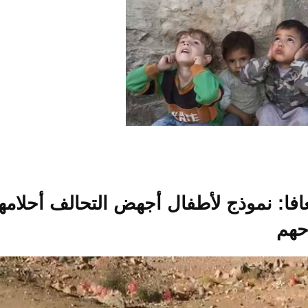
افا: نموذج لأطفال أجهض التحالف أحلامه
حهم