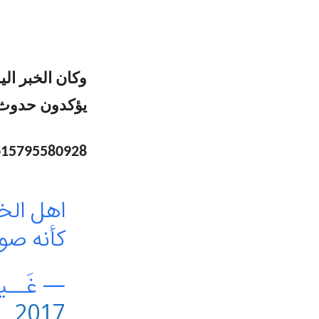
وكان الخبر ال
يؤكدون حدوث 
7615795580928
اهل ال
كأنه صو
— غَــيم (@2
2017