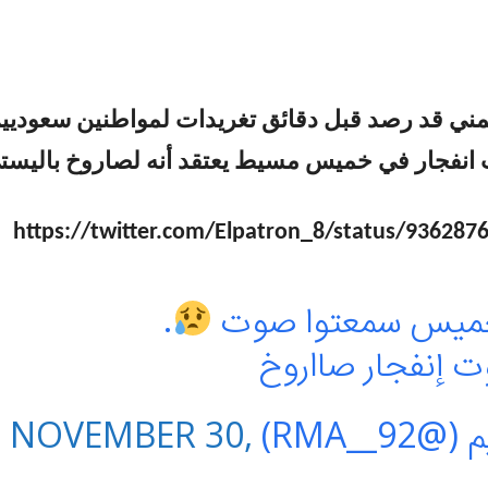
يمني قد رصد قبل دقائق تغريدات لمواطنين سعوديي
انفجار في خميس مسيط يعتقد أنه لصاروخ باليست
https://twitter.com/Elpatron_8/status/93628
خميس سمعتوا صوت
.
ت إنفجار صااروخ
RMA__9)
NOVEMBER 30,