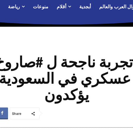
ال العرب والعالم
أبجدية
أقلام
منوعات
رياضة
 تجربة ناجحة ل #صارو
سكري في السعودية و
يؤكدون
Share