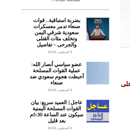
شكلت نجاحاً...
بضربة استباقية.. قوات
صنعاء تدمر معسكرات
سعودية شرقي اليمن
وتخلف مئات القتلى
والجرحى – تفاصيل
6 أغسطس، 2026
عضو سياسي أنصار الله:
عملية القوات المسلحة
أحبطت هجوم سعودي ضد
صنعاء
على
6 أغسطس، 2026
عاجل| العميد سريع: بيان
القوات المسلحة اليمنية
سيكون عند الساعة 5:30م
بعد قليل
6 أغسطس، 2026