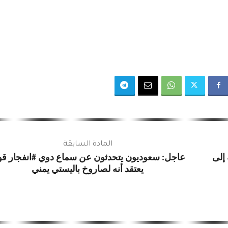
المادة السابقة
 إلى
عاجل: سعوديون يتحدثون عن سماع دوي #انفجار ق
يعتقد أنه لصاروخ باليستي يمني