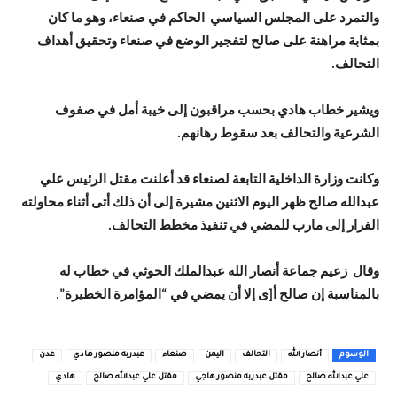
والتمرد على المجلس السياسي الحاكم في صنعاء، وهو ما كان
بمثابة مراهنة على صالح لتفجير الوضع في صنعاء وتحقيق أهداف
التحالف.
ويشير خطاب هادي بحسب مراقبون إلى خيبة أمل في صفوف
الشرعية والتحالف بعد سقوط رهانهم.
وكانت وزارة الداخلية التابعة لصنعاء قد أعلنت مقتل الرئيس علي
عبدالله صالح ظهر اليوم الاثنين مشيرة إلى أن ذلك أتى أثناء محاولته
الفرار إلى مارب للمضي في تنفيذ مخطط التحالف.
وقال زعيم جماعة أنصار الله عبدالملك الحوثي في خطاب له
بالمناسبة إن صالح أ[ى إلا أن يمضي في “المؤامرة الخطيرة”.
الوسوم
أنصار الله
التحالف
اليمن
صنعاء
عبدربه منصور هادي
عدن
علي عبدالله صالح
مقتل عبدربه منصور هاجي
مقتل علي عبدالله صالح
هادي