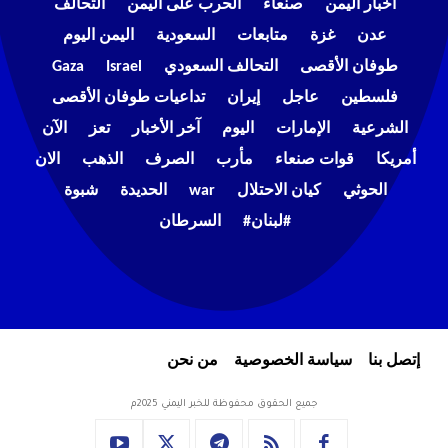
أخبار اليمن
صنعاء
الحرب على اليمن
التحالف
عدن
غزة
متابعات
السعودية
اليمن اليوم
طوفان الأقصى
التحالف السعودي
Israel
Gaza
فلسطين
عاجل
إيران
تداعيات طوفان الأقصى
الشرعية
الإمارات
اليوم
آخر الأخبار
تعز
الآن
أمريكا
قوات صنعاء
مأرب
الصرف
الذهب
الان
الحوثي
كيان الاحتلال
war
الحديدة
شبوة
#لبنان#
السرطان
إتصل بنا
سياسة الخصوصية
من نحن
جميع الحقوق محفوظة للخبر اليمني 2025م