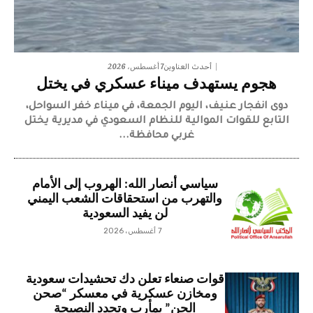
7 أغسطس، 2026
أحدث العناوين
هجوم يستهدف ميناء عسكري في يختل
دوى انفجار عنيف، اليوم الجمعة، في ميناء خفر السواحل،
التابع للقوات الموالية للنظام السعودي في مديرية يختل
غربي محافظة...
سياسي أنصار الله: الهروب إلى الأمام
والتهرب من استحقاقات الشعب اليمني
لن يفيد السعودية
7 أغسطس، 2026
قوات صنعاء تعلن دك تحشيدات سعودية
ومخازن عسكرية في معسكر “صحن
الجن” بمأرب وتجدد النصيحة