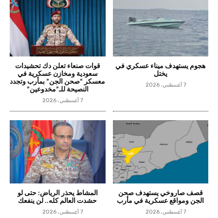
هجوم يستهدف ميناء عسكري في
قوات صنعاء تعلن دك تحشيدات
يختل
سعودية ومخازن عسكرية في
معسكر “صحن الجن” بمأرب وتجدد
7 أغسطس، 2026
النصيحة للـ”مخدوعين”
7 أغسطس، 2026
قصف صاروخي يستهدف صحن
المشاط يحذر الرياض: حتى لو
الجن ومواقع عسكرية في مأرب
حشدت العالم كله.. لن ينفعك
7 أغسطس، 2026
7 أغسطس، 2026