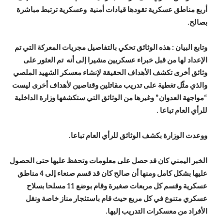
أربع مناطق عسكرية تقودها قيادات أمنية وعسكرية ترتبط مباشرة
بصالح.
وتابع البيان : هذه الوثائق تحكي بالتفاصيل مجريات المعركة التي تم
الإعداد لها من قبل خبراء عسكريين مشيرا إلى أنه تم العثور على
وثائق أخرى تكشف الأهداف الحقيقة لإنشاء معسكر الشهيد الملصي
والذي مثّل تغطية على تدريب مقاتلين وقناصين لأهداف أخرى ليست
“مواجهة العدوان” وغيرها من الوثائق التي ستكشفها وزارة الداخلية
للرأي العام تباعا .
ووعدت الوزارة بكشف الوثائق للرأي العام تباعا.
الخبر اليمني كان قد حصل على معلومات وتحفظ عليها حتى الحصول
عليها بشكل كامل ومنها أن صالح كان قد قسم صنعاء إلى 4 مناطق
عسكرية وقسم كل مربعات صغيرة وقام بوضع 11 مسلحا بسلاح
عسكري متنوع في كل مربع حيث قام باستئجار مناز خاصة ونقل
الأفراد من معسكرات التدريب إليها.