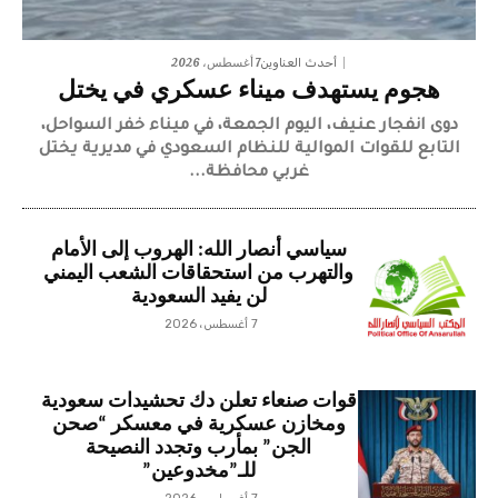
7 أغسطس، 2026
أحدث العناوين
هجوم يستهدف ميناء عسكري في يختل
دوى انفجار عنيف، اليوم الجمعة، في ميناء خفر السواحل،
التابع للقوات الموالية للنظام السعودي في مديرية يختل
غربي محافظة...
سياسي أنصار الله: الهروب إلى الأمام
والتهرب من استحقاقات الشعب اليمني
لن يفيد السعودية
7 أغسطس، 2026
قوات صنعاء تعلن دك تحشيدات سعودية
ومخازن عسكرية في معسكر “صحن
الجن” بمأرب وتجدد النصيحة
للـ”مخدوعين”