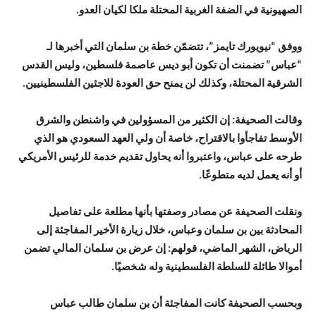
الصهيونية في الضفة الغربية المحتلة ملكا لكيان العدو.
ووفق “نيويورك تايمز”، تتضمّن خطة بن سلمان التي أخبرها لـ
“عباس” تضمنت أن تكون أبو ديس عاصمة فلسطين، وليس القدس
الشرقية المحتلة، وكذلك لن يمنح حق العودة للاجئين الفلسطينيين.
وقالت الصحيفة: إن الكثير من المسؤولين في واشنطن والشرق
الأوسط تفاجأوا بالاقتراح، خاصة أن ولي العهد السعودي هو الذي
طرحه على عباس، واعتبروا أنه يحاول تقديم خدمة للرئيس الأمريكي
أو أنه يعمل لديه متطوعًا.
ونقلت الصحيفة عن مصادر وصفتها بأنها مطلعة على تفاصيل
المحادثة بين بن سلمان وعباس، خلال زيارة الأخير المفاجئة إلى
الرياض، الشهر الماضي، قولهم: إن عرض بن سلمان المالي تضمن
أموالا طائلة للسلطة الفلسطينية وله شخصيًا.
وبحسب الصحيفة كانت المفاجئة أن بن سلمان طالب عباس