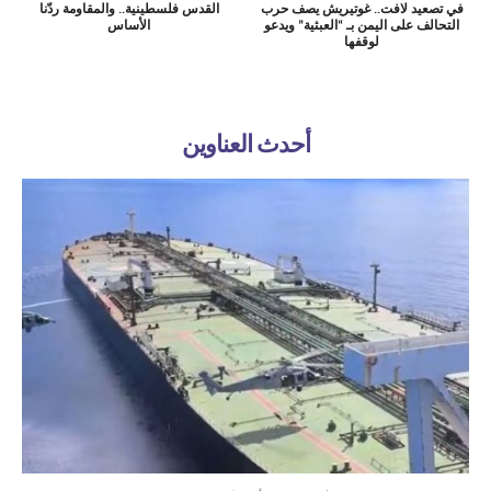
في تصعيد لافت.. غوتيريش يصف حرب
القدس فلسطينية.. والمقاومة ردّنا
التحالف على اليمن بـ “العبثية” ويدعو
الأساس
لوقفها
أحدث العناوين