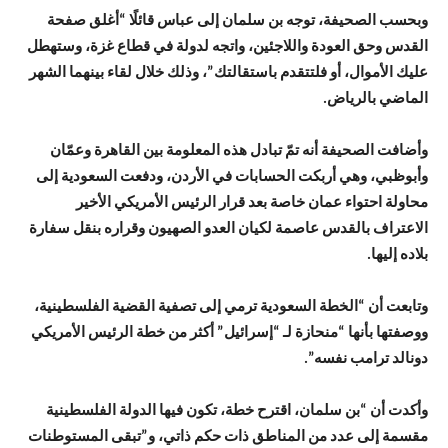
وبحسب الصحيفة، توجه بن سلمان إلى عباس قائلًا “أغلق صفحة
القدس وحق العودة واللاجئين، واتجه لدولة في قطاع غزة، وستهطل
عليك الأموال، أو فلتتقدم باستقالتك”، وذلك خلال لقاء بينهما الشهر
الماضي بالرياض.
وأضافت الصحيفة أنه تمّ تبادل هذه المعلومة بين القاهرة وعمّان
وأبوظبي، وهي أربكت الحسابات في الأردن، ودفعت السعودية إلى
محاولة احتواء عمان خاصة بعد قرار الرئيس الأمريكي الأخير
الاعتراف بالقدس عاصمة لكيان العدو الصهيون وقراره بنقل سفارة
بلاده إليها.
وتابعت أن “الخطة السعودية ترمي إلى تصفية القضية الفلسطينية،
ووصفتها بأنها “منحازة لـ “إسرائيل” أكثر من خطة الرئيس الأمريكي
دونالد ترامب نفسه”.
وأكدت أن “بن سلمان، اقترح خطة، تكون فيها الدولة الفلسطينية
مقسمة إلى عدد من المناطق ذات حكم ذاتي، و”تبقى المستوطنات