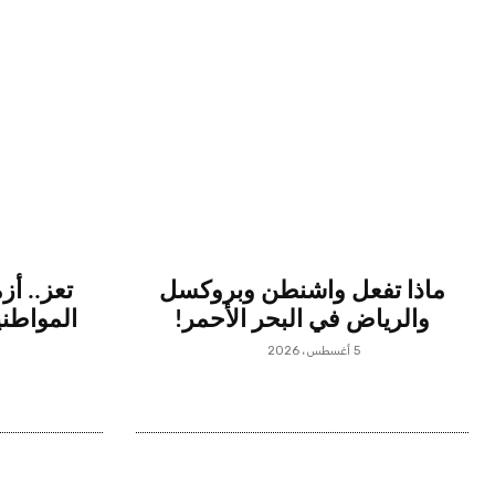
ماذا تفعل واشنطن وبروكسل
تعز.. أز
والرياض في البحر الأحمر!
المواطن
5 أغسطس، 2026