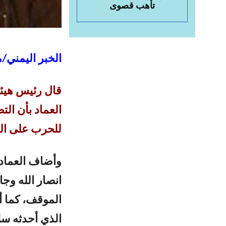
تأهب قصوى
الخبر اليمني/م
قال رئيس هيئة 
العماد بأن الت
للحرب على ال
وأضاف العماد 
انصار الله وجا
الموقف، كما أ
الذي أحدثه سل