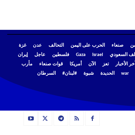
من
صنعاء
الحرب على اليمن
التحالف
عدن
غزة
الف السعودي
Israel
Gaza
فلسطين
عاجل
إيران
خر الأخبار
تعز
الآن
أمريكا
قوات صنعاء
مأرب
war
الحديدة
شبوة
#لبنان#
السرطان