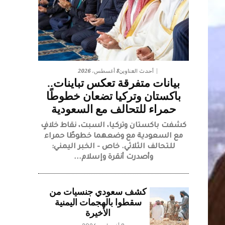
8 أغسطس، 2026
أحدث العناوين
بيانات متفرقة تعكس تباينات..
باكستان وتركيا تضعان خطوطًا
حمراء للتحالف مع السعودية
كشفت باكستان وتركيا، السبت، نقاط خلافٍ
مع السعودية مع وضعهما خطوطًا حمراء
للتحالف الثلاثي. خاص – الخبر اليمني:
وأصدرت أنقرة وإسلام...
كشف سعودي جنسيات من
سقطوا بالهجمات اليمنية
الأخيرة