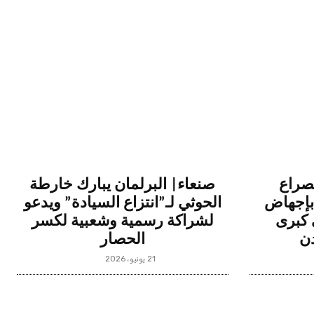
صراع
صنعاء| البرلمان يبارك خارطة
 بإجهاض
الحوثي لـ”انتزاع السيادة” ويدعو
كبرى
لشراكة رسمية وشعبية لكسر
ن
الحصار
21 يونيو، 2026