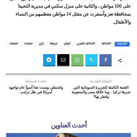
على 100 مواطن ، والثانية على منزل سكني في مديرية التحيتا
بمحافظة تعز وأسفرت عن مقتل 14 مواطن معظمهم من النساء
والأطفال.
الوسوم
التحالف
التحالف العربي
اليمن
جريمة
رازح
صعدة
صنعاء
المقالة القادمة
المادة السابقة
القصة الكاملة للجزيرة السودانية التي
واشنطن بوست: هذا أسوأ عام تواجهه
تديرها تركيا… وما علاقة مصر والسعودية
أمريكا في ظل ترامب
وقطر بها؟
أحدث العناوين