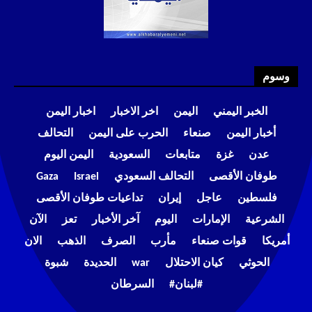
وسوم
الخبر اليمني
اليمن
اخر الاخبار
اخبار اليمن
أخبار اليمن
صنعاء
الحرب على اليمن
التحالف
عدن
غزة
متابعات
السعودية
اليمن اليوم
طوفان الأقصى
التحالف السعودي
Israel
Gaza
فلسطين
عاجل
إيران
تداعيات طوفان الأقصى
الشرعية
الإمارات
اليوم
آخر الأخبار
تعز
الآن
أمريكا
قوات صنعاء
مأرب
الصرف
الذهب
الان
الحوثي
كيان الاحتلال
war
الحديدة
شبوة
#لبنان#
السرطان