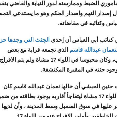
موري الضبط وممارسته لدور النيابة والقاضي بن
 إصدار التهم واصدار الحكم وهو ما يستدعي التم
عباس وكتائبه في مقاضاته.
تائب أبي العباس أن إحدى
الجثث التي وجدها ح
لنعمان عبدالله قاسم
الذي تجمعه قرابة مع بعض
قيادات الكتائب، وكان محبوسا في اللواء 17 مشاة ولم يتم الافراج
بوجود جثته في المقبرة المكتشفة.
 حنين الحبشي أن خالها نعمان عبدالله قاسم كان
مخطوفا لدى اللواء 17 مشاة ليتفاجأ أقاربه بوجود بطاقته من ض
ر عليها في سوق الصميل وسط المدينة ، وأن لديها
للخاطفين وأوامر الافراج عنه من اللواء 17.