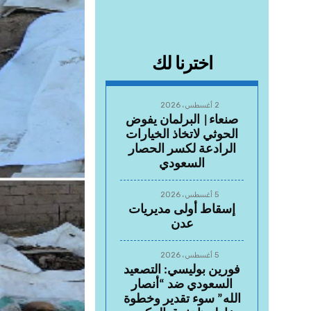
اخترنا لك
2 أغسطس، 2026
صنعاء| البرلمان يفوض
الحوثي لاتخاذ الخيارات
الرادعة لكسر الحصار
السعودي
5 أغسطس، 2026
إسقاط أولى مديريات
عدن
5 أغسطس، 2026
فورين بوليسي: التصعيد
السعودي ضد “أنصار
الله” سوء تقدير وخطوة