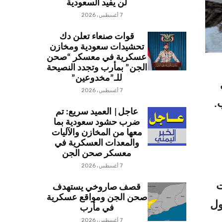
لن يفيد السعودية
7 أغسطس، 2026
قوات صنعاء تعلن دك
تحشيدات سعودية ومخازن
عسكرية في معسكر “صحن
الجن” بمأرب وتجدد النصيحة
للـ”مخدوعين”
7 أغسطس، 2026
.
عاجل| العميد سريع: تم
ضرب حشود سعودية بما
معها من المخازن والآليات
والمعدات العسكرية في
معسكر صحن الجن
7 أغسطس، 2026
ات
قصف صاروخي يستهدف
صحن الجن ومواقع عسكرية
ول
في مأرب
7 أغسطس، 2026