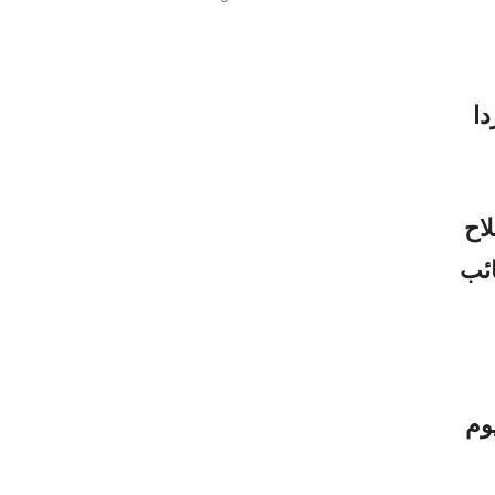
ن تم حصرهم بأكثر من 20 فردا
اح
ئب
وم