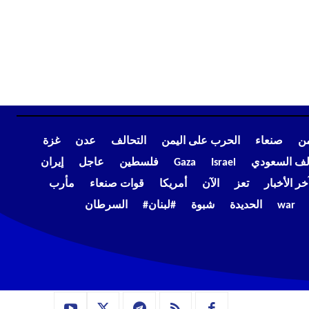
من
صنعاء
الحرب على اليمن
التحالف
عدن
غزة
الف السعودي
Israel
Gaza
فلسطين
عاجل
إيران
خر الأخبار
تعز
الآن
أمريكا
قوات صنعاء
مأرب
war
الحديدة
شبوة
#لبنان#
السرطان