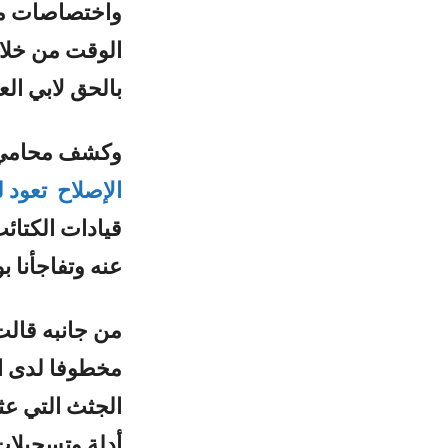
واختصاصات مأ
الوقت من خلال
بالحق لابي ال
وكشف محامي ك
الإصلاح تعود 
عنه وتفاجأنا 
من جانبه قالت
الجثث التي عث
أدلة وتسجيلات 