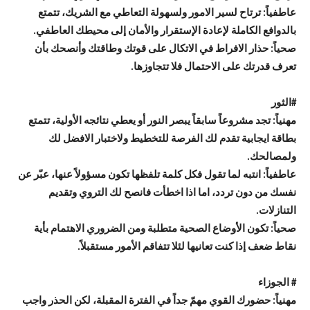
عاطفياً: ترتاح لسير الامور ولسهولة التعاطي مع الشريك، تتمتع
بالدوافع الكاملة لإعادة الإستقرار والأمان إلى محيطك العاطفي.
صحياً: حذار الافراط في الاتكال على قوتك وطاقتك وأنصحك بأن
تعرف قدرتك على الاحتمال فلا تتجاوزها.
#
الثور
مهنياً: تجد مشروعاً سابقاً يبصر النور أو يعطي نتائجه الأولية، تتمتع
بطاقة ايجابية تقدم لك الفرصة للتخطيط ولاختبار الافضل لك
ولمصالحك.
عاطفياً: انتبه لما تقول فكل كلمة تلفظها تكون مسؤولاً عنها، عبّر عن
نفسك من دون تردد، اما اذا اخطأت فانصح لك التروي وتقديم
التنازلات.
صحياً: تكون الأوضاع الصحية متطلبة ومن الضروري الاهتمام بأية
نقاط ضعف إذا كنت تعانيها لئلا تتفاقم الأمور مستقبلاً.
# الجوزاء
مهنياً: حضورك القوي مهمّ جداً في الفترة المقبلة، لكن الحذر واجب