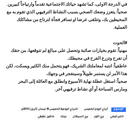
في الدرجة الاولى، كما تشهد حياتك الاجتماعية تقدماً وارتياحاً كبيرين.
صحياً: يتعزز وضعك الصحي بسبب النشاط الترفيهي الذي تقوم به مع
المحيطين بك، وتتلقى عرضا او تسافر فجأة لترتاح من مشاكلك
العملية.
#
الحوت
مهنياً: تقوم بخيارات صائبة وتحصل على مبالغ لم تتوقعها، من حقك
أن تفرح وتزرع الفرح في محيطك.
عاطفياً: انتبه لمعاملتك الشريك، فهو يتحمل منك الكثير ويسكت، لكن
هذا الأمر لن يستمر طويلاً وسينفجر في وجهك.
صحياً: استغل عطلة نهاية الأسبوع وانطلق مع العائلة إلى البحر
ومارس السباحة أو أي نشاط ترفيهي آخر.
الوسوم
أبراج اليوم الخميس
الابراج اليومية الخميس 18 نيسان (أبريل) 2019م
الخبر اليمني
برج الثور
برج السرطان
برجك
جاكلين عقيقي