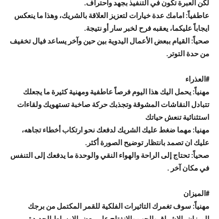
لكن العبرة تكون في التنفيذ بجهد واحتراف.
عاطفياً: امامك عدة خيارات لتعزيز العلاقة بالشريك، وهذا ما ينعكس
ايجاباً عليكما، يعقبه فرح لخبر سار أو نتيجة.
صحياً: القيام ببعض الأعمال اليدوية بين حين وآخر يساعد فيال تخفيف
من حدة التوتر.
#
العذراء
مهنياً: يحمل اليك هذا اليوم فرصاً عاطفية ومهنية كثيرة ما يجعلك
تتبادل النقاشات المشوقة وتجذبك حركة صاخبة تستهويك ولقاءات
استثنائية تنعش حياتك
مهنيا: مهما ضغط عليك الشريك لدفعك نحو ارتكاب أخطاء تجاهه،
عليك ان تصمد بانتظار توضيح الصورة أكثر.
صحياً: تحتاج إلى الراحة والهواء النقي والوحدة ما يدفعك إلى التنفس
في مكان آخر .
#
الميزان
مهنياً: سوف تغمرك التاثيرات الفلكية للقمر المكتمل من برجك