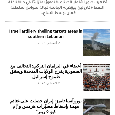
أظهرت صور الأقمار الصناعية تدهورًا متزايدًا في حالة ناقلة
النفط «كارولين بيزنغي» الجانحة قبالة سواحل سلطنة
عُمان، وسط اتساع...
Israeli artillery shelling targets areas in
southern Lebanon
9 أغسطس، 2026
أعضاء في البرلمان التركي: التحالف مع
السعودية يفرح الولايات المتحدة ويحقق
طموح إسرائيل
9 أغسطس، 2026
يوروآسيا تايمز: إيران حصلت على غنائم
مهمة بإسقاط مسيّرات هرمس و”إم
كيو-9 ريبر”