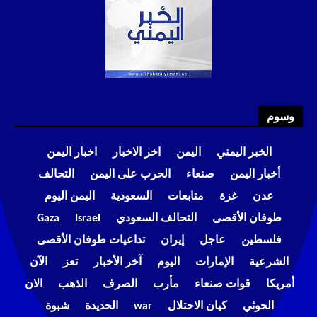
وسوم
الخبر اليمني
اليمن
اخر الاخبار
اخبار اليمن
أخبار اليمن
صنعاء
الحرب على اليمن
التحالف
عدن
غزة
متابعات
السعودية
اليمن اليوم
طوفان الأقصى
التحالف السعودي
Israel
Gaza
فلسطين
عاجل
إيران
تداعيات طوفان الأقصى
الشرعية
الإمارات
اليوم
آخر الأخبار
تعز
الآن
أمريكا
قوات صنعاء
مأرب
الصرف
الذهب
الان
الحوثي
كيان الاحتلال
war
الحديدة
شبوة