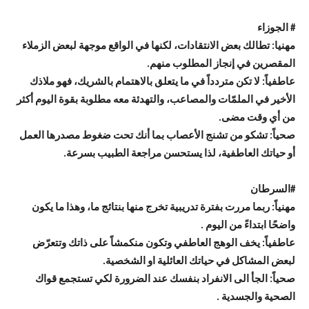
# الجوزاء
مهنيا: تطالك بعض الانتقادات، لكنها في الواقع موجهة لبعض الزملاء
المقصرين في إنجاز المطلوب منهم.
عاطفياً: لا تكن متردداً في ما يتعلق بالاهتمام بالشريك، فهو ملاذك
الأخير في الملمّات والمصاعب، والتهدئة معه مطلوبة بقوة اليوم أكثر
من أي وقت مضى.
صحياً: تشكو من تشنج الأعصاب بما أنك تحت ضغوط مصدرها العمل
أو حياتك العاطفية، لذا يستحسن مراجعة الطبيب بسرعة.
#
السرطان
مهنياً: ربما مررت بفترة تدريبية تخرج منها بنتائج ما، وهذا ما يكون
واضحًا ابتداءً من اليوم .
عاطفياً: يخف الوهج العاطفي وتكون منكمشاً على ذاتك وتتعرّض
لبعض المشاكل في حياتك العائلية او الشخصية.
صحياً: الجأ الى الانفراد بنفسك عند الضرورة لكي تستجمع قواك
الصحية والجسدية .