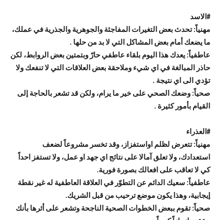
#
الاسد
مهنياً: تحدث بعض التغيرات المفاجئة والجوهرية والجذرية في عملك،
ما يضعك أمام بعض المشاكل التي لا بد من حلها .
عاطفياً: يعدك هذا اليوم بلقاء عاطفي حارّ وبتمتين بعض الروابط، لكن
حاذر المبالغة في اي شيء وملاحقة بعض العلاقات التي لا تنفعك ولا
تؤدي الى اي نتيجة .
صحياً: وضعك الصحي على خير ما يرام، ولكن قد تشعر بالحاجة إلى
القيام بأمور كثيرة .
#
العذراء
مهنياً: تتعرض لظلم اواستفزاز، وقد تخسر مشروعاً لضعف
استعدادك، ولا تعلق آمالا على نتائج اي جهد او عمل، ولا تستفز احداً
كي لا تعاقب على افعالك بصورة فورية.
عاطفياً: سعيك الدائم عن التطوّر في العلاقة العاطفية له غير نقطة
إيجابية، وهذا يكون موضع ترحيب من قبل الشريك.
صحياً: تقوم ببعض الخطوات الصحية الناجحة وتشعر على أثرها بأنك