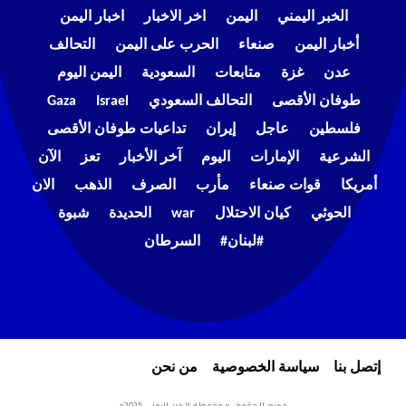
الخبر اليمني
اليمن
اخر الاخبار
اخبار اليمن
أخبار اليمن
صنعاء
الحرب على اليمن
التحالف
عدن
غزة
متابعات
السعودية
اليمن اليوم
طوفان الأقصى
التحالف السعودي
Israel
Gaza
فلسطين
عاجل
إيران
تداعيات طوفان الأقصى
الشرعية
الإمارات
اليوم
آخر الأخبار
تعز
الآن
أمريكا
قوات صنعاء
مأرب
الصرف
الذهب
الان
الحوثي
كيان الاحتلال
war
الحديدة
شبوة
#لبنان#
السرطان
إتصل بنا
سياسة الخصوصية
من نحن