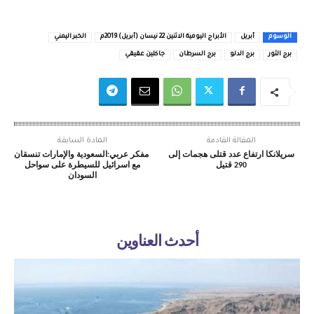
الوسوم
أبريل
الأبراج اليومية الاثنين 22 نيسان (أبريل) 2019م
الخبر اليمني
برج الثور
برج الدلو
برج السرطان
جاكلين عقيقي
المقالة القادمة
المادة السابقة
سريلانكا ارتفاع عدد قتلى هجمات إلى
مفكر عربي:السعودية والإمارات تنسقان
290 قتيل
مع اسرائيل للسيطرة على سواحل
السودان
أحدث العناوين