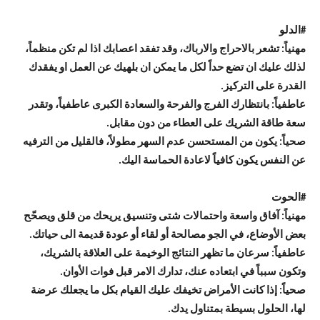
#
الدلو
مهنياً: تشعر بالاحراج والارباك، وقد تفقد اعصابك اذا لم تكن منظماً،
لذلك عليك ان تضع حداً لكل ما يمكن ان بلهيك عن العمل او يفقدك
القدرة على التركيز.
عاطفياً: بانتظارك الفرج والفرحة والسعادة الكبرى عاطفياً، وتقدر
سعة طاقة الشريك على العطاء من دون مقابل.
صحياً: يكون من المستحسن عدم السهر مطولاً، فالقليل من الترفيه
عن النفس يكون كافياً لاعادة الحماسة اليك.
#
الحوت
مهنياً: آفاق واسعة واحتمالات شتى وتنسيق يريحك من قلق ويصحّح
بعض الأوضاع، في الجو مصالحة أو لقاء أو عودة قديمة الى حياتك.
عاطفياً: سرعان ما تظهر النتائج الوخيمة على العلاقة بالشريك،
وتكون سبباً في ابتعاده عنك، تدارك الامر قبل فوات الأوان.
صحياً: إذا كانت الأمراض تخيفك عليك القيام بكل ما يجعلك عرضة
لها، الحلول بسيطة بمتناول يدك.