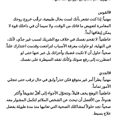
#
القوس
مهنياً: إذا كنت تشعر بأنك لست بحال طبيعية، ترقّب خروج روحك
المغامرة لتعويض ما فاتك من الوقت، ولا سيما أن في داخلك قوة لا
يمكن إيقافها أبداً.
عاطفياً: لا تقحم نفسك في خلاف مع الشريك لسبب غير جدّي، لأنك،
في النهاية، لو حاولت معرفة الأسباب لتراجعت وقدمت اعتذارك علناً.
صحياً: حاول أن لا تكبت غضبك وأحزانك بل عبر عنها حتى لو
اضطررت إلى رفع صوتك وكأنك تفقد السيطرة على نفسك.
#
الجدي
مهنياً: يطرأ أمر غير متوقع فكن حذراً وابق في حال ترقب حتى تنجلي
الأمور تماماً.
عاطفياً: الوهج يخف قليلاً، وتتحوّل الأجواء إلى أقلّ تشويقاً وأكثر
هدوءاً، من الأفضل أن تبحث عن الشخص الملائم لتكمل المشوار معه.
صحياً: تجد حلولاً لمشاكلك الصحية التي تعانيها منذ مدة طويلة بفضل
علاج بسيط.