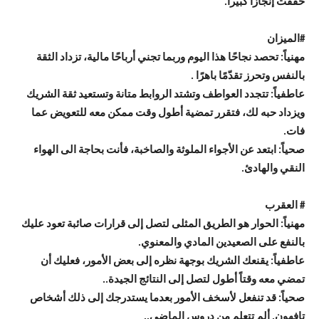
حققت إنجازاً كبيراً.
#
الميزان
مهنياً: تحصد نجاحًا هذا اليوم وربما تجني أرباحًا مالية، تزداد الثقة
بالنفس وتحرز تقدّمًا باهرًا .
عاطفياً: تتجدد العواطف وتشتد الروابط متانة وتستعيد ثقة الشريك
ويزداد حبه لك، فتقرر تمضية أطول وقت ممكن معه للتعويض عما
فات.
صحياً: ابتعد عن الأجواء الملوثة والصاخبة، فأنت بحاجة الى الهواء
النقي والهادئ.
# العقرب
مهنياً: الحوار هو الطريق المثلى لتصل إلى قرارات صائبة تعود عليك
بالنفع على الصعيدين المادي والمعنوي.
عاطفياً: يقنعك الشريك بوجهة نظره إلى بعض الأمور، فعليك أن
تمضي معه وقتاً أطول لتصل إلى النتائج الجيدة..
صحياً: قد تنفعل لأسخف الأمور بعدما يستدرجك إلى ذلك أشخاص
تافهون. ألم تتعلم من دروس الماضي..