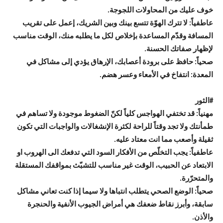
خوف عليك من المحاولات اللجوجة.
عاطفياً: لا تترك الهوّة تتسع بينك وبين الشريك، إعمل على تقريب
المسافة وقدّم المساعدة بإخلاص لكل ما يطلبه منك، الوقت مناسب
لإظهار صفاتك الحسنة.
صحياً: حافظ على برودة أعصابك، الإرهاق يؤدي إلى مشاكل في
المعدة: انتفاخ في الأمعاء وعسر هضم.
#
الثور
مهنياً: قد تختفي الهواجس كلياً لكنّ الضغوط موجودة ولا تساهم في
طمأنتك ولا تجد وقتاً للراحة لكثرة الإنشغالات والواجبات التي تكون
ثقيلة وأصعب مما انت معتاد عليه.
عاطفياً: يجب التخلّص من الأفكار السود التي تدفعك الى الهروب او
الابتعاد عن الحبيب، الوقت غير مناسب للتشبّث بمواقفك المستقلة
والمتحرّرة.
صحياً: الوضع الصحي يتطلب انتباها ولا سيما إذا كنت تعاني مشاكل
سابقة، وأبرز نقاط ضعفك هي أمراض الجيوب الأنفية والحنجرة
والأذن.