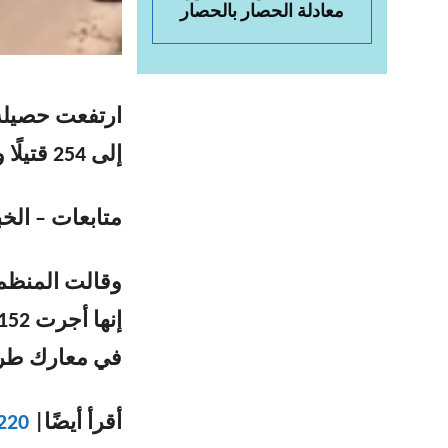
معادلة الحصار بالحصار
ارتفعت حصيلة 
إلى 254 قتيلًا و1228 جريحا، حسب ما أعلنت منظمة الصحة العالمية.
متابعات – الخب
وقالت المنظمة
في معارك طرا
أقرأ أيضًا|
220 ضحايا المعارك في ليبيا وأكثر من 1050