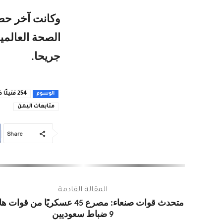
وكانت آخر حصي
جريحا.
254 قتيلًا ضحايا المعارك في ليبيا منذ بداية المعركة
الوسوم
متابعات اليمن
Share
المقالة القادمة
متحدث قوات صنعاء: مصرع 45 عسكريًا من قو
9 ضباط سعوديين