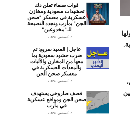
قوات صنعاء تعلن دك
تحشيدات سعودية ومخازن
عسكرية في معسكر “صحن
الجن” بمأرب وتجدد النصيحة
للـ”مخدوعين”
لها
7 أغسطس، 2026
عاجل| العميد سريع: تم
ضرب حشود سعودية بما
معها من المخازن والآليات
والمعدات العسكرية في
معسكر صحن الجن
،
7 أغسطس، 2026
صابين
قصف صاروخي يستهدف
صحن الجن ومواقع عسكرية
في مأرب
7 أغسطس، 2026