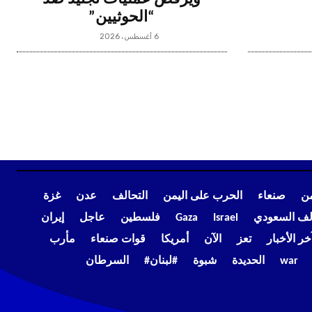
“الحوثيين”
6 أغسطس، 2026
من
صنعاء
الحرب على اليمن
التحالف
عدن
غزة
الف السعودي
Israel
Gaza
فلسطين
عاجل
إيران
خر الأخبار
تعز
الآن
أمريكا
قوات صنعاء
مأرب
war
الحديدة
شبوة
#لبنان#
السرطان