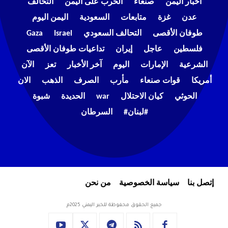
أخبار اليمن
صنعاء
الحرب على اليمن
التحالف
عدن
غزة
متابعات
السعودية
اليمن اليوم
طوفان الأقصى
التحالف السعودي
Israel
Gaza
فلسطين
عاجل
إيران
تداعيات طوفان الأقصى
الشرعية
الإمارات
اليوم
آخر الأخبار
تعز
الآن
أمريكا
قوات صنعاء
مأرب
الصرف
الذهب
الان
الحوثي
كيان الاحتلال
war
الحديدة
شبوة
#لبنان#
السرطان
إتصل بنا
سياسة الخصوصية
من نحن
جميع الحقوق محفوظة للخبر اليمني 2025م