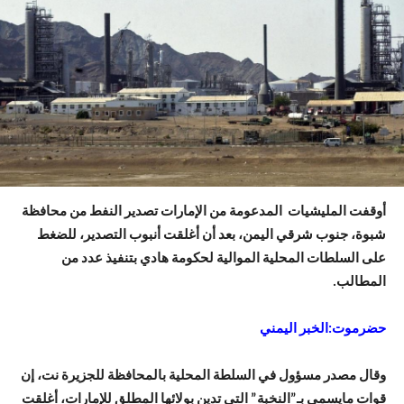
أوقفت المليشيات المدعومة من الإمارات تصدير النفط من محافظة
شبوة، جنوب شرقي اليمن، بعد أن أغلقت أنبوب التصدير، للضغط
على السلطات المحلية الموالية لحكومة هادي بتنفيذ عدد من
المطالب.
حضرموت:الخبر اليمني
وقال مصدر مسؤول في السلطة المحلية بالمحافظة للجزيرة نت، إن
قوات مايسمى بـ”النخبة” التي تدين بولائها المطلق للإمارات، أغلقت