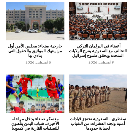
أعضاء في البرلمان التركي:
خارجية صنعاء: مجلس الأمن أول
التحالف مع السعودية يفرح الولايات
من ينتهك المواثيق والحقوق التي
المتحدة ويحقق طموح إسرائيل
ينادي بها
9 أغسطس، 2026
8 أغسطس، 2026
سقطرى.. السعودية تحتجز قيادات
معسكر صنعاء يدخل مراحله
أمنية وتجند العشرات من الشباب
الأخيرة.. شباب اليمن يتأهبون
لحماية حدودها
للتصفيات القارية في كمبوديا