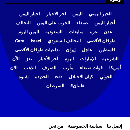
الخبر اليمني
اليمن
اخر الاخبار
اخبار اليمن
أخبار اليمن
صنعاء
الحرب على اليمن
التحالف
عدن
غزة
متابعات
السعودية
اليمن اليوم
طوفان الأقصى
التحالف السعودي
Israel
Gaza
فلسطين
عاجل
إيران
تداعيات طوفان الأقصى
الشرعية
الإمارات
اليوم
آخر الأخبار
تعز
الآن
أمريكا
قوات صنعاء
مأرب
الصرف
الذهب
الان
الحوثي
كيان الاحتلال
war
الحديدة
شبوة
#لبنان#
السرطان
إتصل بنا
سياسة الخصوصية
من نحن