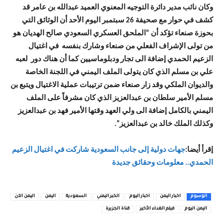
وكان نائب مدير دائرة التوجيه المعنوي العميد عبدالله بن عامر قد
كشف في حوار مع صحيفة 26 سبتمبر اليوم الأحد أن الوثائق التي
بحوزة صنعاء تؤكد أن “الملحق العسكري السعودي صالح الهديان هو
من تولى الإشراف الفعلي من صنعاء وشارك بنفسه في اغتيال
الزعيم الحمدي إضافة الى تجار ودبلوماسيين كما أن هناك دور لعبه
علي بن مسلم الذي كان يتولى الملف اليمني في اللجنة الخاصة
والديوان الملكي وقد زار صنعاء ضمن ترتيبات عملية الاغتيال ويتبع بن
مسلم الأمير سلطان بن عبدالعزيز الذي كان مشرفاً على الملف
اليمني بالكامل إضافة الى ولي العهد وقتها الأمير فهد بن عبدالعزيز
وكذلك الملك خالد بن عبدالعزيز”.
إقرأ أيضا:
جهات دولية إلى جانب السعودية شاركت في اغتيال الزعيم
الحمدي.. معلومات وحقائق جديدة
الوسوم
اخبار اليمن
اخبار اليوم
الخبر اليمني
السعودية
اليمن
اليمن الآن
اليمن اليوم
فيلم الغداء الأخير
قناة الجزيرة