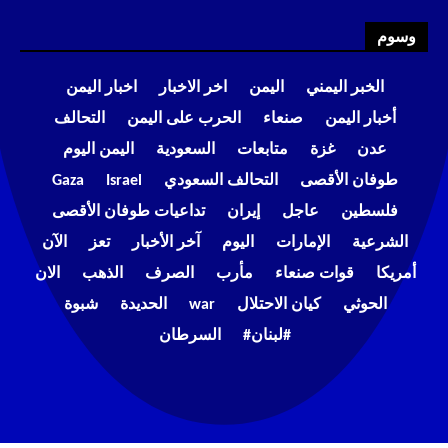
وسوم
الخبر اليمني
اليمن
اخر الاخبار
اخبار اليمن
أخبار اليمن
صنعاء
الحرب على اليمن
التحالف
عدن
غزة
متابعات
السعودية
اليمن اليوم
طوفان الأقصى
التحالف السعودي
Israel
Gaza
فلسطين
عاجل
إيران
تداعيات طوفان الأقصى
الشرعية
الإمارات
اليوم
آخر الأخبار
تعز
الآن
أمريكا
قوات صنعاء
مأرب
الصرف
الذهب
الان
الحوثي
كيان الاحتلال
war
الحديدة
شبوة
#لبنان#
السرطان