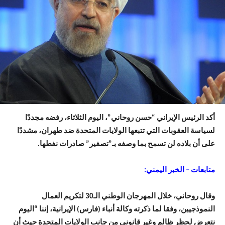
أكد الرئيس الإيراني “حسن روحاني”، اليوم الثلاثاء، رفضه مجددًا
لسياسة العقوبات التي تتبعها الولايات المتحدة ضد طهران، مشددًا
على أن بلاده لن تسمح بما وصفه بـ”تصفير” صادرات نفطها.
متابعات – الخبر اليمني:
وقال روحاني، خلال المهرجان الوطني الـ30 لتكريم العمال
النموذجيين، وفقا لما ذكرته وكالة أنباء (فارس) الإيرانية، إننا “اليوم
نتعرض لحظر ظالم وغير قانوني من جانب الولايات المتحدة حيث أن