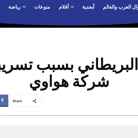
ال العرب والعالم
أبجدية
أقلام
منوعات
رياضة
 البريطاني بسبب تسري
شركة هواوي
Share