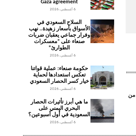
Gaza agreement
6 أغسطس، 2026
السلاح السعودي في
الأسواق بأسعار زهيدة.. نهب
وفرار جماعي يعقبان ضربات
صنعاء على “معسكرات
الطوارئ”
6 أغسطس، 2026
حكومة صنعاء: عملية قواتنا
تعكس استعدادها لحماية
خيار كسر الحصار السعودي
6 أغسطس، 2026
 من
ما هي أبرز تأثيرات الحصار
البحري اليمني على
السعودية في أول أسبوعين؟
6 أغسطس، 2026