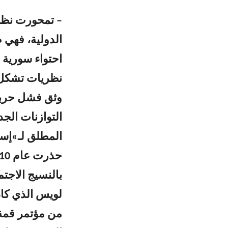
– تمحورت نظري
الدولية، فهي 
احتواء سورية
نظريات تشكل م
وثق فشل حربي 
التوازنات الج
المطلق لـ»إسر
بالنسيج الاجت
لويس الذي كان 
من مؤتمر قمة