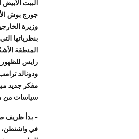
جورج بوش الأ
وزيرة الخارجي
بنظرياتها الت
المنطقة الأشد
رايس للظهور ع
ودونالد ترامب
مفكر جديد مبه
سياسات من موق
– بدأ ظريف صعو
في واشنطن، لي