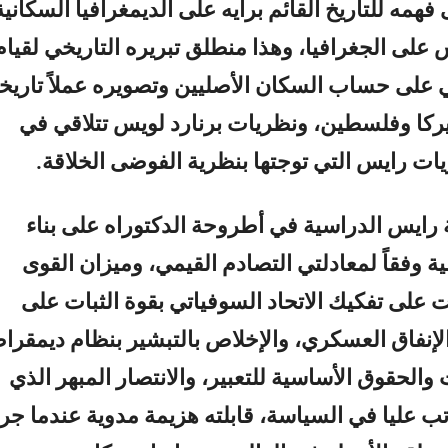
مه للتاريخ القائم برأيه على الديمغرافيا السكانية
 على الجغرافيا، وهذا منطلق تبريره التاريخي لقيام
 على حساب السكان الأصليين وتصويره عملاً تاريخيا
ركا وفلسطين، ونظريات برنارد لويس تتلاقي في
ات رايس التي توجتها بنظرية الفوضى الخلاقة.
رايس الدراسية في أطروحة الدكتوراه على بناء
ية وفقاً لمعادلتي التصادم القيمي، وميزان القوى
ت على تفكيك الاتحاد السوفياتي بقوة الثبات على
لإنفاق العسكري، والإخلاص بالتبشير بنظام ديمقرا
والحقوق الأساسية للتعبير، والانتصار المبهر الذي
تب عليا في السياسة، قابلته هزيمة مدوية عندما جر