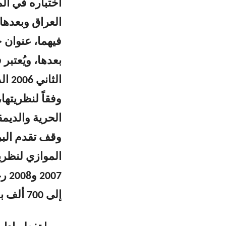
اختباره في ال
فيهما، عنوان 
بعدها، ويُعتب
الث
وفقاً لنظريتها
الحرية والديمق
وقف تقدم البرن
الموازي لنظريت
007
إلى 700 ألف برميل يومياً بدلاً من مليونين ونصف مليون برميل.