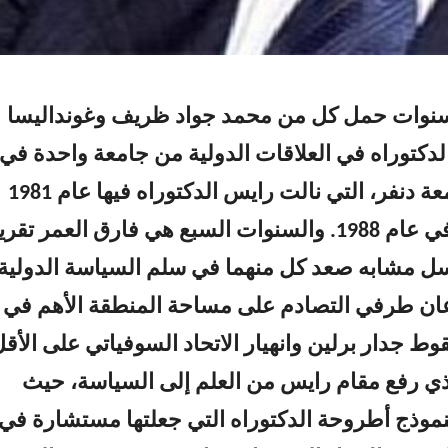
سنوات حمل كل من محمد جواد ظريف وغونداليسا
دكتوراه في العلاقات الدولية من جامعة واحدة في
أميركا هي جامعة دنفر، التي نالت رايس الدكتوراه فيها عام 1981
ونالها ظريف في عام 1988. والسنوات السبع هي فارق العمر تقريب
سل مشابه صعد كل منهما في سلم السياسة الدولية
ّعان طرفي التصادم على مساحة المنطقة الأهم في
وط جدار برلين وانهيار الاتحاد السوفياتي على الأقل
ي رفع مقام رايس من العلم إلى السياسة، حيث
موذج أطروحة الدكتوراه التي جعلتها مستشارة في