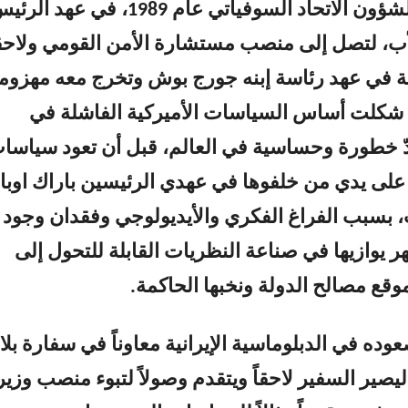
البيت الأبيض لشؤون الاتحاد السوفياتي عام 1989، في عهد ال
ب، لتصل إلى منصب مستشارة الأمن القومي ولاحقا
ة في عهد رئاسة إبنه جورج بوش وتخرج معه مهزوم
ي شكلت أساس السياسات الأميركية الفاشلة في
ّ خطورة وحساسية في العالم، قبل أن تعود سياسا
لى يدي من خلفوها في عهدي الرئيسين باراك اوبام
، بسبب الفراغ الفكري والأيديولوجي وفقدان وجود
ر يوازيها في صناعة النظريات القابلة للتحول إلى
ع مصالح الدولة ونخبها الحاكمة.
ده في الدبلوماسية الإيرانية معاوناً في سفارة بلا
صير السفير لاحقاً ويتقدم وصولاً لتبوء منصب وزير