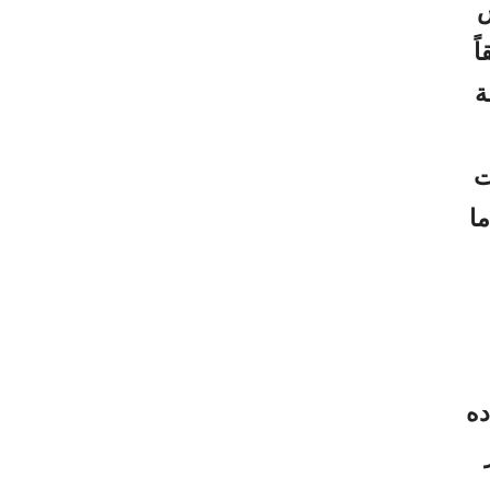
رئيس
ً
ة
ت
ا
ده