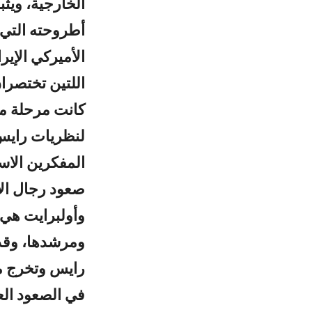
الخارجية، ويثب
أطروحته التي 
الأميركي الإير
اللتين تختصر
كانت مرحلة ما
لنظريات رايس 
المفكرين الاست
صعود رجال الأ
وأولبرايت هي 
ومرشدها، وقد 
رايس وتخرج من
في الصعود الع