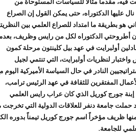
ت فيه، مقدماً مثالاً للسياسات المستوحاة من
نال عليها الدكتوراه، حتى يمكن القول إن الصراع
اني هو بطريقة ما امتداد للصراع العلمي بين النظريت
ان أطروحتي الدكتوراه لكل من رايس وظريف، بعدما
دلين أولبرايت في عهد بيل كلينتون مرحلة كمون
واختبار لنظريات أولبرايت، التي تنتمي لجيل
راتيجيين النادر في حال السياسة الأميركية اليوم م
عمال المفتقرين للثقافة في عهد الرئيس ترامب،
إبنة جورج كوريل الذي كان عراب رايس العلمي
حملت جامعة دنفر للعلاقات الدولية التي تخرجت م
ها ظريف مؤخراً اسم جورج كوريل تيمناً بدوره الكب
لمي للجامعة.