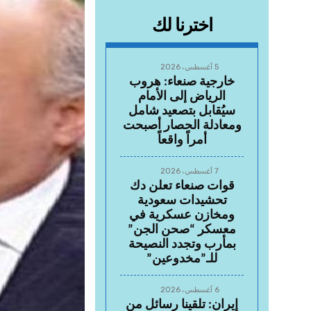
اخترنا لك
5 أغسطس، 2026
خارجية صنعاء: هروب
الرياض إلى الأمام
سيُقابل بتصعيد شامل
ومعادلة الحصار أصبحت
أمراً واقعاً
7 أغسطس، 2026
قوات صنعاء تعلن دك
تحشيدات سعودية
ومخازن عسكرية في
معسكر “صحن الجن”
بمأرب وتجدد النصيحة
للـ”مخدوعين”
6 أغسطس، 2026
إيران: تلقينا رسائل من