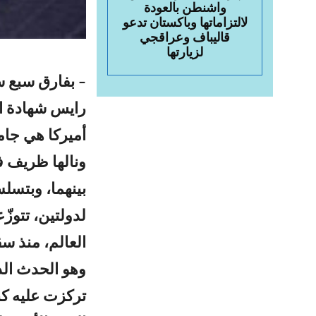
واشنطن بالعودة
لالتزاماتها وباكستان تدعو
قاليباف وعراقجي
لزيارتها
– بفارق سبع 
رايس شهادة ال
بينهما، وبتسل
لدولتين، تتوز
العالم، منذ سق
وهو الحدث الذ
تركزت عليه كن