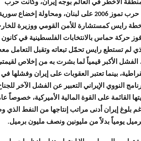
منطقة الأخطر في العالم بوجه إيران، وكانت حرب
العراق وبعدها حرب تموز 2006 على لبنان، ومحاولة إخضاع سورية
خطة رايس كمستشارة للأمن القومي ووزيرة للخارج
ر فوز حركة حماس بالانتخابات الفلسطينية في كانون
اني 2006 الذي لم تستطع رايس تحمّل تبعاته وتقبل التعامل معه
، الفشل الأكبر قيمياً لما بشرت به من إخلاص لقيمت
راطية، بينما تعتبر العقوبات على إيران وفشلها في
امج النووي الإيراني التعبير عن الفشل الآخر للجناح
ها القائمة على القوة المالية الأميركية، خصوصاً عا
2 و2008 رغم بلوغ إيران أدنى مراتب إنتاجها من النفط الذي 