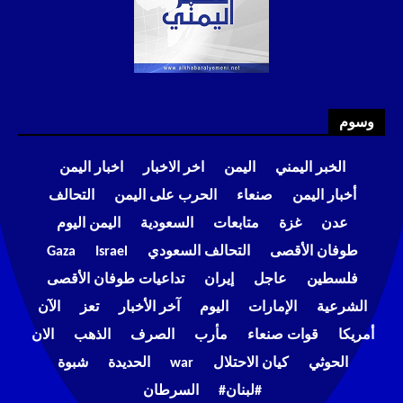
وسوم
الخبر اليمني
اليمن
اخر الاخبار
اخبار اليمن
أخبار اليمن
صنعاء
الحرب على اليمن
التحالف
عدن
غزة
متابعات
السعودية
اليمن اليوم
طوفان الأقصى
التحالف السعودي
Israel
Gaza
فلسطين
عاجل
إيران
تداعيات طوفان الأقصى
الشرعية
الإمارات
اليوم
آخر الأخبار
تعز
الآن
أمريكا
قوات صنعاء
مأرب
الصرف
الذهب
الان
الحوثي
كيان الاحتلال
war
الحديدة
شبوة
#لبنان#
السرطان