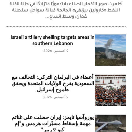
أظهرت صور الأقمار الصناعية تدهورًا متزايدًا في حالة ناقلة
النفط «كارولين بيزنغي» الجانحة قبالة سواحل سلطنة
عُمان، وسط اتساع...
Israeli artillery shelling targets areas in
southern Lebanon
9 أغسطس، 2026
أعضاء في البرلمان التركي: التحالف مع
السعودية يفرح الولايات المتحدة ويحقق
طموح إسرائيل
9 أغسطس، 2026
يوروآسيا تايمز: إيران حصلت على غنائم
مهمة بإسقاط مسيّرات هرمس و”إم
كيو-9 ريبر”