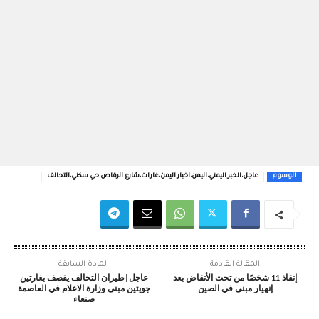
الوسوم
عاجل،الخبر اليمني،اليمن،اخبار اليمن،غارات،شارع الرقاص،حي سكني،التحالف
المقالة القادمة
المادة السابقة
إنقاذ 11 شخصًا من تحت الأنقاض بعد
عاجل|طيران التحالف يقصف بغارتين
إنهيار مبنى في الصين
جويتين مبنى وزارة الاعلام في العاصمة
صنعاء