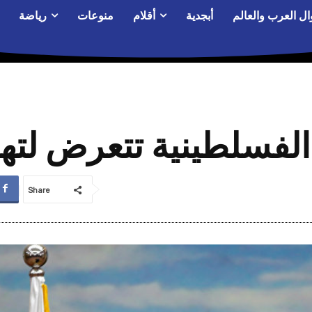
ال العرب والعالم
أبجدية
أقلام
منوعات
رياضة
لفسلطينية تتعرض لته
Share