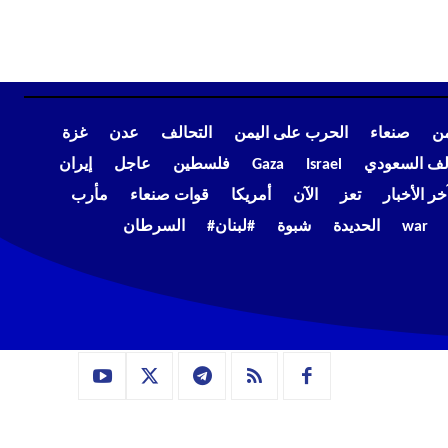
من
صنعاء
الحرب على اليمن
التحالف
عدن
غزة
الف السعودي
Israel
Gaza
فلسطين
عاجل
إيران
خر الأخبار
تعز
الآن
أمريكا
قوات صنعاء
مأرب
war
الحديدة
شبوة
#لبنان#
السرطان