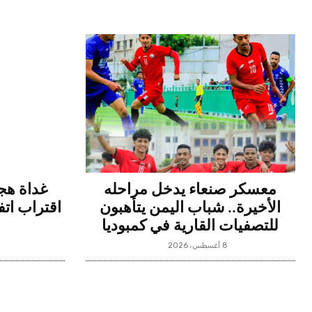
معسكر صنعاء يدخل مراحله
غداة هجو
الأخيرة.. شباب اليمن يتأهبون
اقتراب ات
للتصفيات القارية في كمبوديا
8 أغسطس، 2026