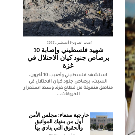
9 أغسطس، 2026
أحدث العناوين
شهيد فلسطيني وإصابة 10
برصاص جنود كيان الاحتلال في
غزة
استشهد فلسطيني وأصيب 10 آخرون،
السبت، برصاص جنود كيان الاحتلال في
مناطق متفرقة من قطاع غزة، وسط استمرار
الخروقات...
خارجية صنعاء: مجلس الأمن
أول من ينتهك المواثيق
والحقوق التي ينادي بها