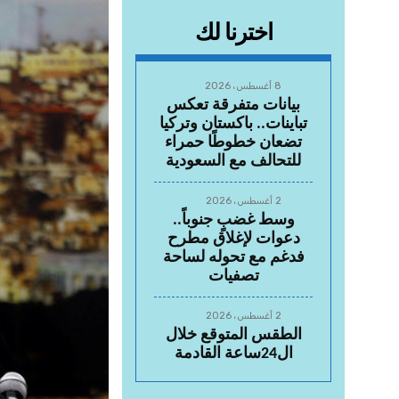
اخترنا لك
8 أغسطس، 2026
بيانات متفرقة تعكس
تباينات.. باكستان وتركيا
تضعان خطوطًا حمراء
للتحالف مع السعودية
2 أغسطس، 2026
وسط غضبٍ جنوباً..
دعوات لإغلاق مطرح
فدغم مع تحوله لساحة
تصفيات
2 أغسطس، 2026
الطقس المتوقع خلال
ال24ساعة القادمة