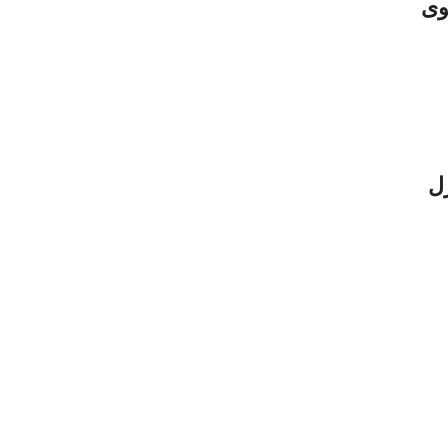
وى
زل