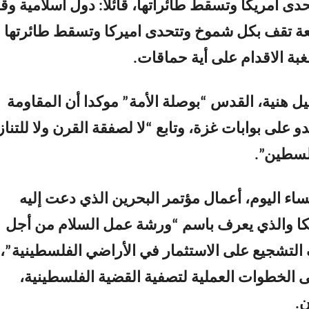
حدى أمريكا وتسقط طائراتها، قائلا: دول اسلامية وق
عة تقف بكل شموخ وتتحدى اميركا وتسقط طائرتها
بة الاقدام على أية حماقات.
ل هنية، القدس “بوصلة الأمة” موكدا أن المقاومة
و على بوابات غزة، وتابع
“لا لصفقة القرن ولا للتنا
لسطين”.
اء اليوم، أعمال مؤتمر البحرين الذي دعت إليه
يكا والذي يعرف باسم “ورشة عمل السلام من أجل
ِ التشجيع على الاستثمار في الأراضي الفلسطينية”،
لى الخطوات العملية لتصفية القضية الفلسطينية،
.