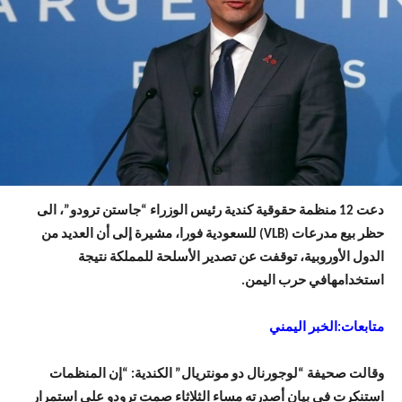
دعت 12 منظمة حقوقية كندية رئيس الوزراء “جاستن ترودو”، الى
حظر بيع مدرعات (VLB) للسعودية فورا، مشيرة إلى أن العديد من
الدول الأوروبية، توقفت عن تصدير الأسلحة للمملكة نتيجة
استخدامهافي حرب اليمن.
متابعات:الخبر اليمني
وقالت صحيفة “لوجورنال دو مونتريال” الكندية: “إن المنظمات
استنكرت في بيان أصدرته مساء الثلاثاء صمت ترودو على استمرار