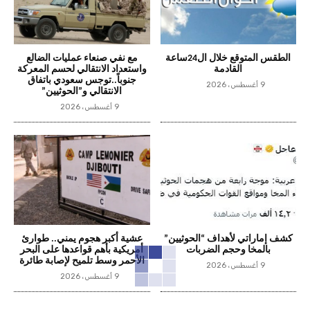
الطقس المتوقع خلال ال24ساعة
مع نفي صنعاء عمليات الضالع
القادمة
واستعداد الانتقالي لحسم المعركة
جنوباً..توجس سعودي باتفاق
9 أغسطس، 2026
الانتقالي و”الحوثيين”
9 أغسطس، 2026
كشف إماراتي لأهداف “الحوثيين”
عشية أكبر هجوم يمني.. طوارئ
بالمخا وحجم الضربات
أمريكية بأهم قواعدها على البحر
الأحمر وسط تلميح لإصابة طائرة
9 أغسطس، 2026
9 أغسطس، 2026