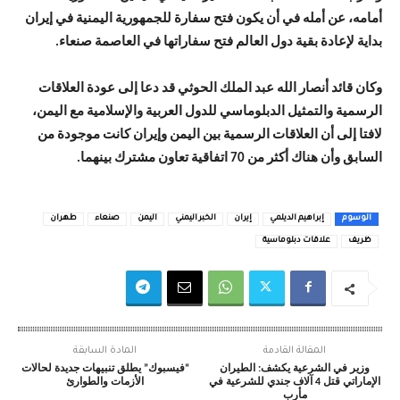
أمامه، عن أمله في أن يكون فتح سفارة للجمهورية اليمنية في إيران
بداية لإعادة بقية دول العالم فتح سفاراتها في العاصمة صنعاء.
وكان قائد أنصار الله عبد الملك الحوثي قد دعا إلى عودة العلاقات
الرسمية والتمثيل الدبلوماسي للدول العربية والإسلامية مع اليمن،
لافتا إلى أن العلاقات الرسمية بين اليمن وإيران كانت موجودة من
السابق وأن هناك أكثر من 70 اتفاقية تعاون مشترك بينهما.
الوسوم
إبراهيم الديلمي
إيران
الخبر اليمني
اليمن
صنعاء
طهران
ظريف
علاقات دبلوماسية
المقالة القادمة
المادة السابقة
وزير في الشرعية يكشف: الطيران
“فيسبوك” يطلق تنبيهات جديدة لحالات
الإماراتي قتل 4 آلاف جندي للشرعية في
الأزمات والطوارئ
مأرب