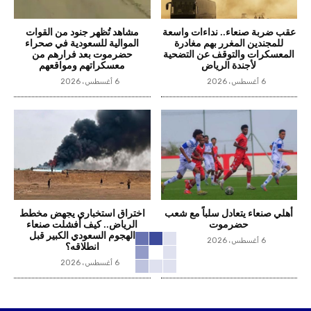
عقب ضربة صنعاء.. نداءات واسعة
مشاهد تُظهر جنود من القوات
للمجندين المغرر بهم مغادرة
الموالية للسعودية في صحراء
المعسكرات والتوقف عن التضحية
حضرموت بعد فرارهم من
لأجندة الرياض
معسكراتهم ومواقعهم
6 أغسطس، 2026
6 أغسطس، 2026
أهلي صنعاء يتعادل سلباً مع شعب
اختراق استخباري يجهض مخطط
حضرموت
الرياض.. كيف أفشلت صنعاء
الهجوم السعودي الكبير قبل
6 أغسطس، 2026
انطلاقه؟
6 أغسطس، 2026