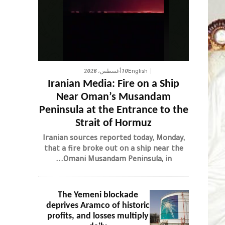
10 أغسطس، 2026
English
Iranian Media: Fire on a Ship
Near Oman’s Musandam
Peninsula at the Entrance to the
Strait of Hormuz
Iranian sources reported today, Monday,
that a fire broke out on a ship near the
Omani Musandam Peninsula, in...
The Yemeni blockade
deprives Aramco of historic
profits, and losses multiply