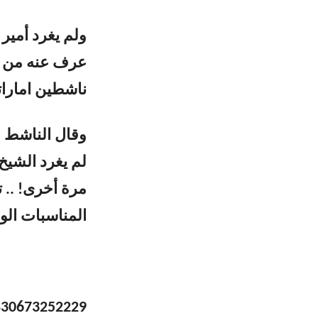
ولم يغرد أمير 
عرف عنه من حض
ناشطين امارات
وقال الناشط ع
لم يغرد الشيخ
مرة أخرى! .. ت
المناسبات الوط
4830673252229