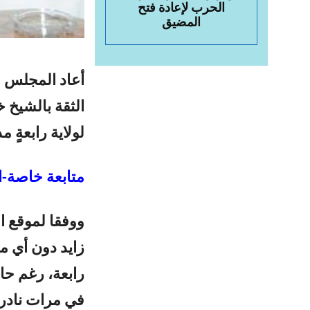
الحرب لإعادة فتح
المضيق
أعاد المجلس ال
الثقة بالشيخ خ
لولاية رابعةٍ 
متابعة خاصة-ال
ووفقا لموقع ا
زايد دون أي م
رابعة، رغم حال
في مرات نادرة 