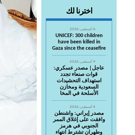
اخترنا لك
6 أغسطس، 2026
UNICEF: 300 children
have been killed in
Gaza since the ceasefire
9 أغسطس، 2026
عاجل| مصدر عسكري:
قوات صنعاء تجدد
استهداف التحشيدات
السعودية ومخازن
الأسلحة في المخا
4 أغسطس، 2026
مصدر إيراني: واشنطن
وافقت على إغلاق الممر
الجنوبي في هرمز
وطهران تشترط انتهاء