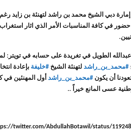
إمارة دبي الشيخ محمد بن راشد لتهنئة بن زايد رغم 
ور في كافة المناسبات الأمر الذي اثار استغراب
يين.
بدالله الطويل في تغريدة على حسابه في تويتر:
لما
#محمد_بن_راشد
لتهنئة الشيخ
#خليفة
بإعادة انتخا
عودنا أن يكون
#محمد_بن_راشد
أول المهنئين في ك
نية عسى المانع خيراً ..
tps://twitter.com/AbdullahBotawil/status/1192