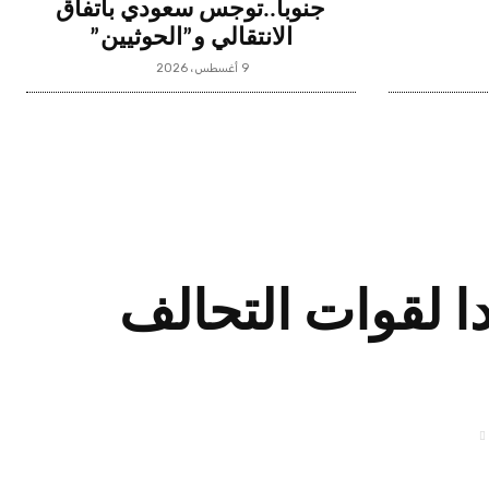
جنوباً..توجس سعودي باتفاق
الانتقالي و”الحوثيين”
9 أغسطس، 2026