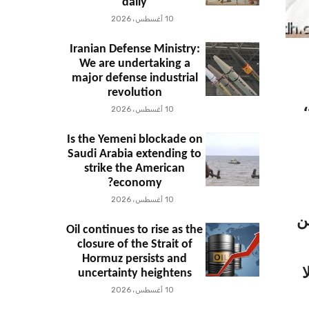
daily
10 أغسطس، 2026
Iranian Defense Ministry:
We are undertaking a
major defense industrial
revolution
،
10 أغسطس، 2026
Is the Yemeni blockade on
Saudi Arabia extending to
strike the American
economy?
10 أغسطس، 2026
ن
Oil continues to rise as the
closure of the Strait of
Hormuz persists and
ا
uncertainty heightens
10 أغسطس، 2026