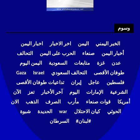
وسوم
الخبر اليمني
اليمن
اخر الاخبار
اخبار اليمن
أخبار اليمن
صنعاء
الحرب على اليمن
التحالف
عدن
غزة
متابعات
السعودية
اليمن اليوم
طوفان الأقصى
التحالف السعودي
Israel
Gaza
فلسطين
عاجل
إيران
تداعيات طوفان الأقصى
الشرعية
الإمارات
اليوم
آخر الأخبار
تعز
الآن
أمريكا
قوات صنعاء
مأرب
الصرف
الذهب
الان
الحوثي
كيان الاحتلال
war
الحديدة
شبوة
#لبنان#
السرطان