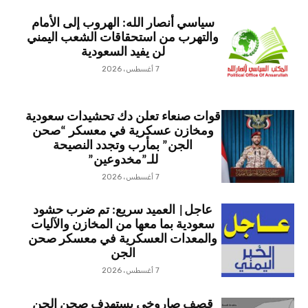
سياسي أنصار الله: الهروب إلى الأمام
والتهرب من استحقاقات الشعب اليمني
لن يفيد السعودية
7 أغسطس، 2026
قوات صنعاء تعلن دك تحشيدات سعودية
ومخازن عسكرية في معسكر “صحن
الجن” بمأرب وتجدد النصيحة
للـ”مخدوعين”
7 أغسطس، 2026
عاجل| العميد سريع: تم ضرب حشود
سعودية بما معها من المخازن والآليات
والمعدات العسكرية في معسكر صحن
الجن
7 أغسطس، 2026
قصف صاروخي يستهدف صحن الجن