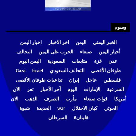
وسوم
الخبر اليمني
اليمن
اخر الاخبار
اخبار اليمن
أخبار اليمن
صنعاء
الحرب على اليمن
التحالف
عدن
غزة
متابعات
السعودية
اليمن اليوم
طوفان الأقصى
التحالف السعودي
Israel
Gaza
فلسطين
عاجل
إيران
تداعيات طوفان الأقصى
الشرعية
الإمارات
اليوم
آخر الأخبار
تعز
الآن
أمريكا
قوات صنعاء
مأرب
الصرف
الذهب
الان
الحوثي
كيان الاحتلال
war
الحديدة
شبوة
#لبنان#
السرطان