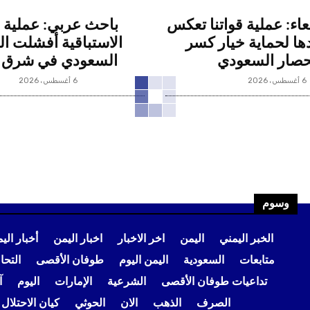
ء: عملية قواتنا تعكس
باحث عربي: عملية 
ها لحماية خيار كسر
الاستباقية أفشلت ا
حصار السعودي
السعودي في شرق ا
6 أغسطس، 2026
6 أغسطس، 2026
وسوم
الخبر اليمني
اليمن
اخر الاخبار
اخبار اليمن
أخبار الي
متابعات
السعودية
اليمن اليوم
طوفان الأقصى
التح
تداعيات طوفان الأقصى
الشرعية
الإمارات
اليوم
آ
الصرف
الذهب
الان
الحوثي
كيان الاحتلال