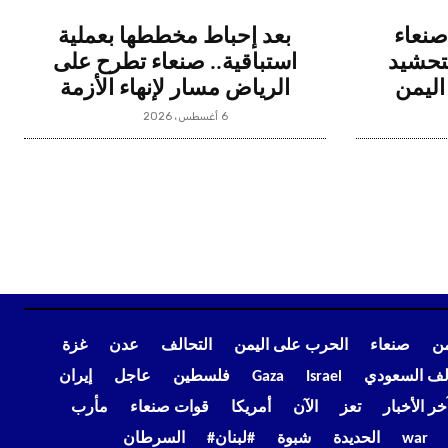
صنعاء
بعد إحباط مخططها بعملية
لتحشيد
استباقية.. صنعاء تطرح على
ليمن
الرياض مسار لإنهاء الأزمة
6 أغسطس، 2026
من
صنعاء
الحرب على اليمن
التحالف
عدن
غزة
الف السعودي
Israel
Gaza
فلسطين
عاجل
إيران
خر الأخبار
تعز
الآن
أمريكا
قوات صنعاء
مأرب
war
الحديدة
شبوة
#لبنان#
السرطان