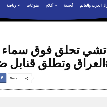
ال العرب والعالم
أبجدية
أقلام
منوعات
رياضة
تشي تحلق فوق سماء ال
لعراق وتطلق قنابل ض
Share