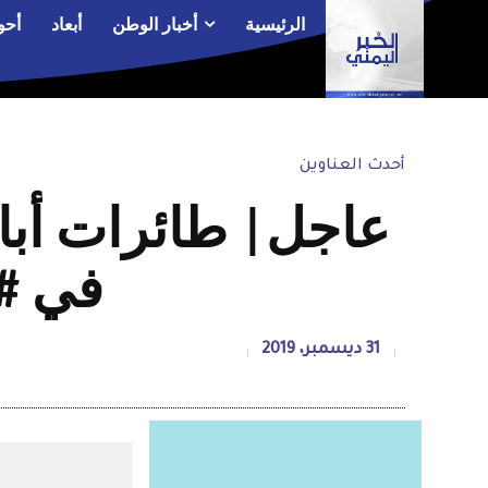
الرئيسية
أخبار الوطن
أبعاد
أحو
أحدث العناوين
عاجل| طائرات أبا
في #ا
31 ديسمبر، 2019