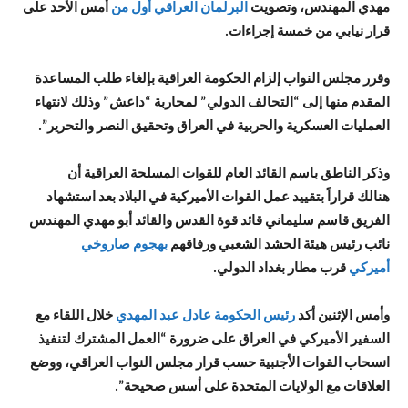
مهدي المهندس، وتصويت
البرلمان العراقي أول من
أمس الأحد على
قرار نيابي من خمسة إجراءات.
وقرر مجلس النواب إلزام الحكومة العراقية بإلغاء طلب المساعدة
المقدم منها إلى “التحالف الدولي” لمحاربة “داعش” وذلك لانتهاء
العمليات العسكرية والحربية في العراق وتحقيق النصر والتحرير”.
وذكر الناطق باسم القائد العام للقوات المسلحة العراقية أن
هنالك قراراً بتقييد عمل القوات الأميركية في البلاد بعد استشهاد
الفريق قاسم سليماني قائد قوة القدس والقائد أبو مهدي المهندس
نائب رئيس هيئة الحشد الشعبي ورفاقهم
بهجوم صاروخي
أميركي
قرب مطار بغداد الدولي.
وأمس الإثنين أكد
رئيس الحكومة عادل عبد المهدي
خلال اللقاء مع
السفير الأميركي في العراق على ضرورة “العمل المشترك لتنفيذ
انسحاب القوات الأجنبية حسب قرار مجلس النواب العراقي، ووضع
العلاقات مع الولايات المتحدة على أسس صحيحة”.