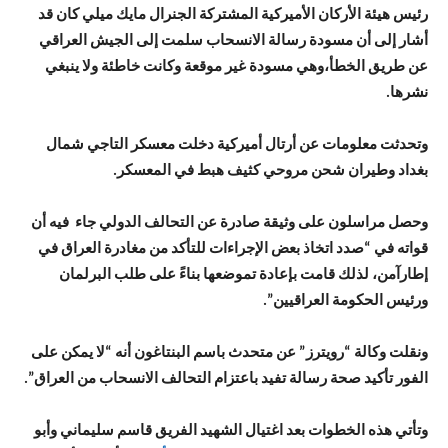
رئيس هيئة الأركان الأميركية المشتركة الجنرال مايك ميلي كان قد
أشار إلى أن مسودة رسالة الانسحاب سلمت إلى الجيش العراقي
عن طريق الخطأ،وهي مسودة غير موقعة وكانت خاطئة ولا ينبغي
نشرها.
وتحدثت معلومات عن أرتال أميركية دخلت معسكر التاجي شمال
بغداد وطيران شحن مروحي كثيف هبط في المعسكر.
وحصل مراسلون على وثيقة صادرة عن التحالف الدولي جاء فيه أن
قواته في “صدد اتخاذ بعض الإجراءات للتأكد من مغادرة العراق في
إطارآمن، لذلك قامت بإعادة تموضعها بناءً على طلب البرلمان
ورئيس الحكومة العراقيين”.
ونقلت وكالة “رويترز” عن متحدث باسم البنتاغون أنه “لا يمكن على
الفور تأكيد صحة رسالة تفيد باعتزام التحالف الانسحاب من العراق”.
وتأتي هذه الخطوات بعد اغتيال الشهيد الفريق قاسم سليماني وأبو