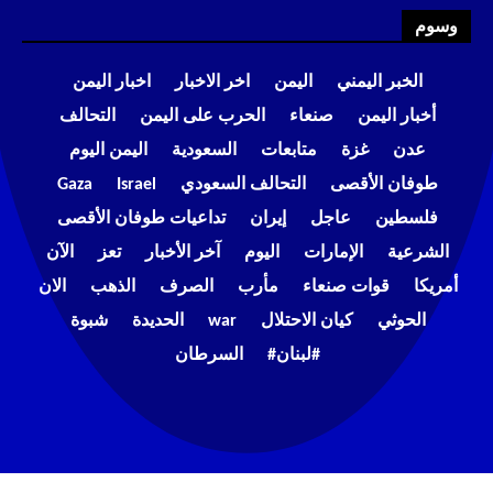
وسوم
الخبر اليمني
اليمن
اخر الاخبار
اخبار اليمن
أخبار اليمن
صنعاء
الحرب على اليمن
التحالف
عدن
غزة
متابعات
السعودية
اليمن اليوم
طوفان الأقصى
التحالف السعودي
Israel
Gaza
فلسطين
عاجل
إيران
تداعيات طوفان الأقصى
الشرعية
الإمارات
اليوم
آخر الأخبار
تعز
الآن
أمريكا
قوات صنعاء
مأرب
الصرف
الذهب
الان
الحوثي
كيان الاحتلال
war
الحديدة
شبوة
#لبنان#
السرطان