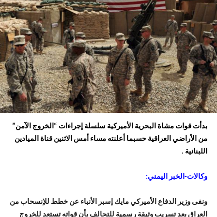
بدأت قوات مشاة ​البحرية الأميركية​ سلسلة إجراءات “الخروج الآمن”
من الأراضي العراقية حسبما أعلنته مساء أمس الاثنين قناة الميادين
اللبنانية .
وكالات-الخبر اليمني:
ونفى وزير الدفاع الأميركي مايك إسبر الأنباء عن خطط للاِنسحاب من
العراق بعد تسريب وثيقة رسمية للتحالف بأن قواته تستعد للخروج