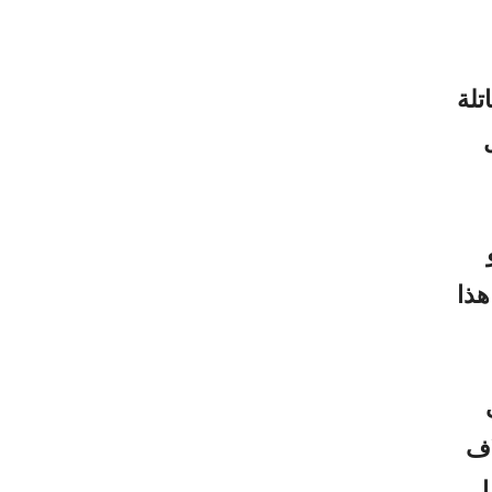
تلة
ل
هذا
ى
غراما، ومدى طيرانها الأقصى 5 آلاف