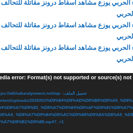
edia error: Format(s) not supported or source(s) not
تحميل الملف: tps://alkhabaralyemeni.net/wp
ontent/uploads/2020/01/%D9%84%D8%AD%D8%B8%D8%A9_%D8
84%D8%A7%D9%82_%D8%A7%D9%84%D8%AF%D9%81%D8%A7%
D8%AA_%D8%A7%D9%84%D8%AC%D9%88%D9%8A%D8%A9_%D
8%A7%D8%B1%D9%88.mp4?_=1