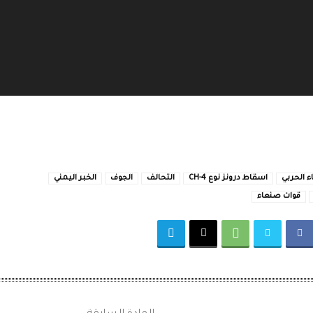
ء الحربي
اسقاط درونز نوع CH-4
التحالف
الجوف
الخبر اليمني
قوات صنعاء