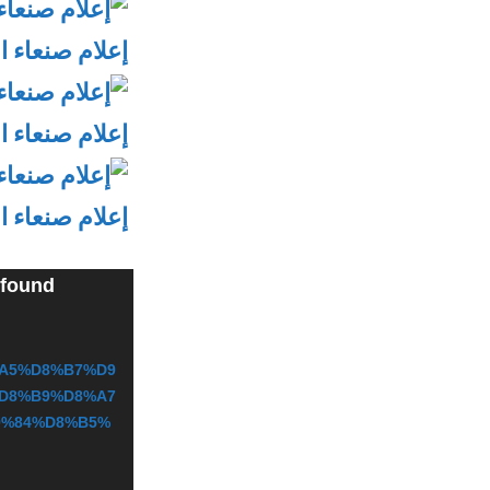
 found
م
ش
غ
%A5%D8%B7%D9
D8%B9%D8%A7
ل
9%84%D8%B5%
ا