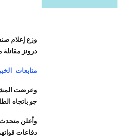
وزع إعلام صنعا
درونز مقاتلة من نوع “CH-4” تابعة للت
متابعات- الخبر
وعرضت المشاه
جو باتجاه الطائرة ” CH-4 ” وإصابتها بشكل مبا
وأعلن متحدث ق
دفاعات قواتهم