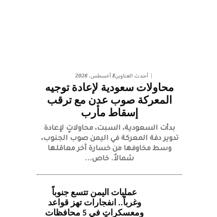
8 أغسطس، 2026
أحدث العناوين
محاولات سعودية لإعادة توجيه
المعركة صوب عدن مع ترقب
إسقاط مأرب
بدأت السعودية، السبت، محاولاتٍ لإعادة
تدوير دفة المعركة في اليمن صوب الجنوب،
وسط مخاوفها من خسارة آخر معاقلها
شمالاً. خاص...
عمليات اليمن تتسع جنوباً
وغرباً.. انفجارات تهز قواعد
ومعسكراتٍ في 5 محافظات