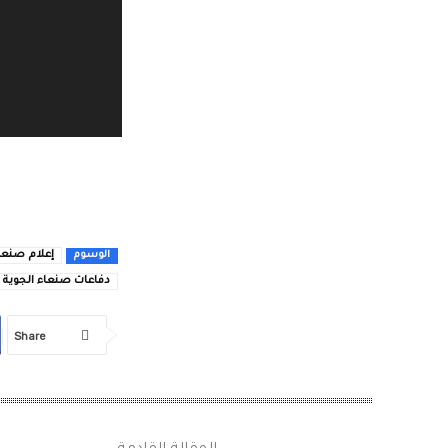
ل
ف
ي
د
ي
و
إعلام صنعا
الوسوم
دفاعات صنعاء الجوية
Share