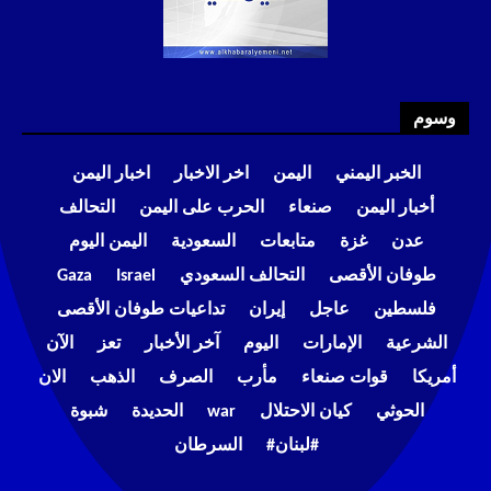
وسوم
الخبر اليمني
اليمن
اخر الاخبار
اخبار اليمن
أخبار اليمن
صنعاء
الحرب على اليمن
التحالف
عدن
غزة
متابعات
السعودية
اليمن اليوم
طوفان الأقصى
التحالف السعودي
Israel
Gaza
فلسطين
عاجل
إيران
تداعيات طوفان الأقصى
الشرعية
الإمارات
اليوم
آخر الأخبار
تعز
الآن
أمريكا
قوات صنعاء
مأرب
الصرف
الذهب
الان
الحوثي
كيان الاحتلال
war
الحديدة
شبوة
#لبنان#
السرطان