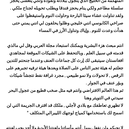
المتهكمة من الخليج الذي يتجول ببلادته ونقوده ولكي يتعشى يحجز
سلسلة مطاعم ولكي ينام يحجز فندقا ويطلب تحويله لجناح ملكي .
ولقد تناولت عشاء سيئا البارحة وحاولت النوم واستيقظوا على
صراخي الكابوسي انني خليجي وظلوا يحلفون لي انني يمني حتى
هدأت وعدت للنوم , وإياك وتناول الأرز في المساء
انتم مبعث هزء البشرية ويمكنك استبعاد مجلة العربي وقل لي مالذي
قدمته في سبيل العلم , وبالتحفظ على الشيكات الموقعة لمجاهدي
افغانستان سيتبقى لك إرث كل جماعات العنف وعندما جنحتم للتدين
جعلتم له هيئة تجبر الناس على الصلاة وبعدها هيئة ترفيه تجبرهم على
الرقص , لا تحولات ولا نمو طبيعي , مجرد غرافة نفط تتجشأ شيكات
وبؤر عنف في الجوار .
ثم هذا العالم الافتراضي وانتم فيه مثل صخب قطيع من عجول البحر
سيدتي في التويتر وهنا
لا تظهري تعاطفك مع بلادي لأجلي , ملكك قد اقترف الجريمة التي لن
اسمح لك باستخدامها كمياج لوجهك الليبرالي المتكلف ”
لا نحبكم ولن نفعل يوما , أنتم مأساتنا ولعنتنا الأبدية ولا أحد يحب لعنته