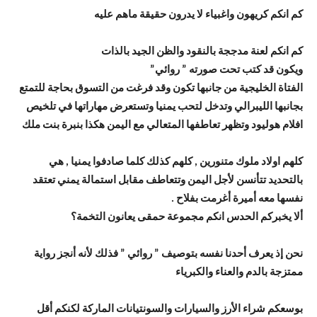
كم انكم كريهون واغبياء لا يدرون حقيقة ماهم عليه
كم انكم لعنة مدججة بالنقود والظن الجيد بالذات
ويكون قد كتب تحت صورته ” روائي”
الفتاة الخليجية من جانبها تكون وقد فرغت من التسوق بحاجة للتمتع
بجانبها الليبرالي وتدخل لتحب يمنيا وتستعرض مهاراتها في تلخيص
افلام هوليود وتظهر تعاطفها المتعالي مع اليمن هكذا بنبرة بنت ملك
كلهم اولاد ملوك متنورين , كلهم كذلك كلما صادفوا يمنيا , هي
بالتحديد تتأنسن لأجل اليمن وتتعاطف مقابل استمالة يمني تعتقد
نفسها معه أميرة أغرمت بفلاح .
ألا يخبركم الحدس انكم مجموعة حمقى يعانون التخمة؟
نحن إذ يعرف أحدنا نفسه بتوصيف ” روائي ” فذلك لأنه أنجز رواية
ممتزجة بالدم والعناء والكبرياء
بوسعكم شراء الأرز والسيارات والسونتيانات الماركة لكنكم أقل