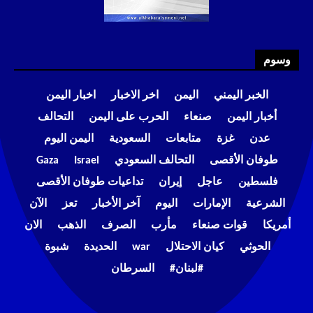
وسوم
الخبر اليمني
اليمن
اخر الاخبار
اخبار اليمن
أخبار اليمن
صنعاء
الحرب على اليمن
التحالف
عدن
غزة
متابعات
السعودية
اليمن اليوم
طوفان الأقصى
التحالف السعودي
Israel
Gaza
فلسطين
عاجل
إيران
تداعيات طوفان الأقصى
الشرعية
الإمارات
اليوم
آخر الأخبار
تعز
الآن
أمريكا
قوات صنعاء
مأرب
الصرف
الذهب
الان
الحوثي
كيان الاحتلال
war
الحديدة
شبوة
#لبنان#
السرطان