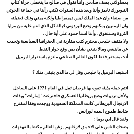
بمحاولاتي بصف سادس وأننا نقول في صالح ما يتخطى جرأة كتاب
النيويورك تايمز وأننا وبعد هذه السنوات نكتب رأينا في جماعة الحوثي
من صنعاء وان عبد الملك ليس ديمقراطيا ولكنه يمني وتلك فضيلته ,
وان اليمنيين يمكنهم وضع البردوني قبالة كل الذي انتم عليه من مزايا
الثروة وسنتفوق , وأننا لسنا حمود على أية حال .
ولا مثقف خليجي محترم كتب مقاربة في الجغرافيا السياسية وتحدث
عن ماينبغي ومالا ينبغي بشأن يمن وقع جوار النفط
أنت مستقر فقط لكون العالم الصناعي ملتزم باستقرار البرميل
استبعد البرميل يا خليجي وقل لي ماالذي يتبقى منك ؟
انتم جملة بذيئة تفوه بها قرصان ثمل في العام 1971 على الساحل
ولأجل ترتيبات وضع بريطانيا العسكري فاخترعت” إمارات” وبذات
الارتجال البريطاني كانت المملكة السعودية ووجدت وفقا لمقترح
ضابط طموح اسمه لورانس .
ولقد قال ابي يوما :
يضحك الناس على الاحمق لازغانهم , زغن العالم مكتظ بالقهقهات