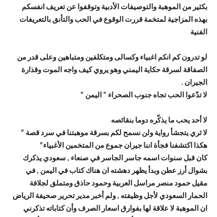
بكثير من الموهبة والتوصيفات الأدبية وتوقفوا عن تعريف انفسكم
بهذه المزاجية لمتخمة قررت الوقوع في الحب والتأنق بالتعريفات
الفنية
لو تدرون كم انكم اغبياء وكسالى ومتكلفين ومتباهين وعلى قدر من
الصفاقة لسرقة حكاية اليمني وهو يروي كيف واجه الموت وقذارة
الجيران .
لا تدّعوا الحب تجاه جنوب الصحراء ” اليمن ”
لا أحد يحب ما يذكّره دوما بنقائصه
لا ثري يتجشأ رواية ولن نسمح لكم بسرقة موهبتنا في سرد قصة ”
هكذا اكتشفنا فجأة اننا جيران جموع من المتخمين الأغبياء”
كان قبل سنوات اسمه جاسر الجاسر في صنعاء , سعودي يذكرك
بشوال أرز عطن وبدأ يظهر دهشته ان هناك كتاب في اليمن , في
مقيل حمود منصر مراسل العربية وحمود حاذق ومتملق لجلافة
الحمار السعودي لأجل وظيفته , ولم أخبر مدير تحرير صحيفة الرياض
ان الموهبة لا علاقة لها بفوارق اسعار الصرف وأن كتاباته تذكرني