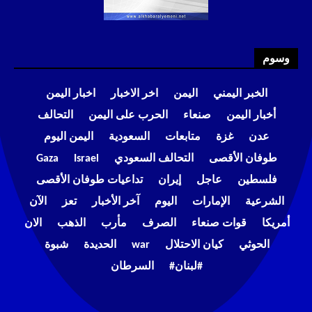
وسوم
الخبر اليمني
اليمن
اخر الاخبار
اخبار اليمن
أخبار اليمن
صنعاء
الحرب على اليمن
التحالف
عدن
غزة
متابعات
السعودية
اليمن اليوم
طوفان الأقصى
التحالف السعودي
Israel
Gaza
فلسطين
عاجل
إيران
تداعيات طوفان الأقصى
الشرعية
الإمارات
اليوم
آخر الأخبار
تعز
الآن
أمريكا
قوات صنعاء
الصرف
مأرب
الذهب
الان
الحوثي
كيان الاحتلال
war
الحديدة
شبوة
#لبنان#
السرطان