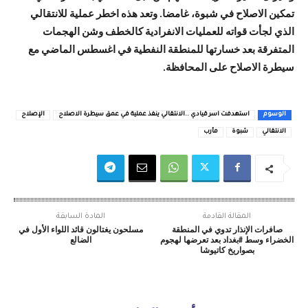
تمكين الاصلاح في شبوة، غامضا. وتعد هذه اخطر عملية للانتقالي
الذي لجأت قواته للعمليات الانفرادية كالخطف وشن الهجمات
المتفرقة بعد خسارتها للمنطقة النفطية في اغسطس الماضي مع
سيطرة الاصلاح على المحافظة.
الوسوم
استهدفت اسر قيادي ..الانتقالي ينفذ عملية في عمق سيطرة الاصلاح
الإصلاح
الانتقالي
شبوة
مأرب
المقالة القادمة
المادة السابقة
صافرات الإنذار تدوي في المنطقة
مسلحون يغتالون قائد اللواء الأول في
الخضراء وسط #بغداد بعد تعرضها لهجوم
الضالع
بصواريخ كاتيوشا