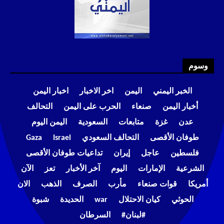
وسوم
الخبر اليمني
اليمن
اخر الاخبار
اخبار اليمن
أخبار اليمن
صنعاء
الحرب على اليمن
التحالف
عدن
غزة
متابعات
السعودية
اليمن اليوم
طوفان الأقصى
التحالف السعودي
Israel
Gaza
فلسطين
عاجل
إيران
تداعيات طوفان الأقصى
الشرعية
الإمارات
اليوم
آخر الأخبار
تعز
الآن
أمريكا
قوات صنعاء
مأرب
الصرف
الذهب
الان
الحوثي
كيان الاحتلال
war
الحديدة
شبوة
#لبنان#
السرطان