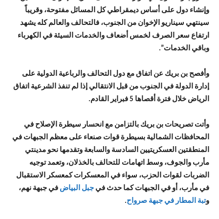
وإنشاء دول على أساس ديمقراطي كل المسائل مفتوحة، وقريباً
سينتهي سيناريو الإخوان من الجنوب، فالتحالف والعالم كله يشهد
ارتفاع سعر الصرف لخمس أضعاف والخدمات السيئة في الكهرباء
وباقي الخدمات”.
وأفصح بن بريك عن اتفاق مع دول التحالف والرباعية الدولية على
إدارة الدولة في الجنوب من قبل الانتقالي إذا لم تنفذ الشرعية اتفاق
الرياض خلال فترة أقصاها 5 فبراير القادم.
وأتت تصريحات بن بريك بالتزامن مع انحسار سيطرة الإصلاح في
المحافظات الشمالية بسيطرة قوات صنعاء على معظم الجبهات في
المنطقتين العسكريتيين السادسة والسابعة وتقدمها نحو مدينتي
مأرب والجوف، وسط اتهامات للتحالف بالخذلان، وتعمد توجيه
الضربات لقوات الحزب، سواء في المعسكرات كمعسكر الاستقبال
في مأرب، أو في الجبهات كما حدث في
جبل البياض
في جبهة نهم،
و
تبة المطار في جبهة صرواح
.