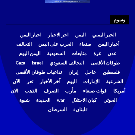
وسوم
الخبر اليمني
اليمن
اخر الاخبار
اخبار اليمن
أخبار اليمن
صنعاء
الحرب على اليمن
التحالف
عدن
غزة
متابعات
السعودية
اليمن اليوم
طوفان الأقصى
التحالف السعودي
Israel
Gaza
فلسطين
عاجل
إيران
تداعيات طوفان الأقصى
الشرعية
الإمارات
اليوم
آخر الأخبار
تعز
الآن
أمريكا
قوات صنعاء
مأرب
الصرف
الذهب
الان
الحوثي
كيان الاحتلال
war
الحديدة
شبوة
#لبنان#
السرطان