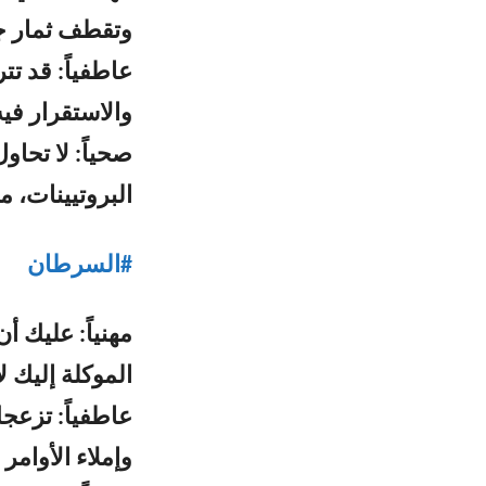
وتقطف ثمار ج
عاطفياً: قد ت
والاستقرار فيه،
صحياً: لا تحاو
البروتيينات، 
#
السرطان
مهنياً: عليك 
الموكلة إليك ل
عاطفياً: تزعج
وإملاء الأوامر 