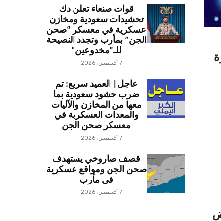
قوات صنعاء تعلن دك
تحشيدات سعودية ومخازن
عسكرية في معسكر “صحن
الجن” بمأرب وتجدد النصيحة
للـ”مخدوعين”
ة
7 أغسطس، 2026
عاجل| العميد سريع: تم
ضرب حشود سعودية بما
معها من المخازن والآليات
والمعدات العسكرية في
معسكر صحن الجن
7 أغسطس، 2026
قصف صاروخي يستهدف
صحن الجن ومواقع عسكرية
في مأرب
7 أغسطس، 2026
ض