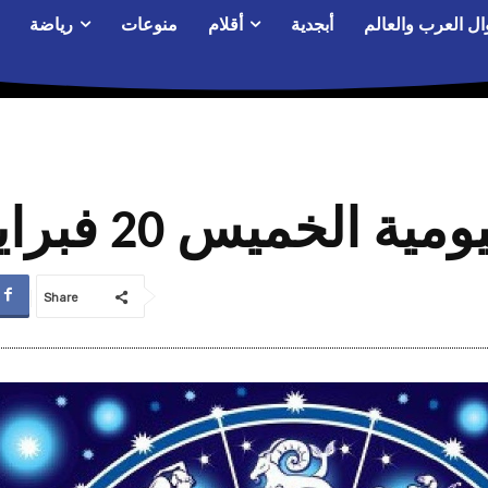
ال العرب والعالم
أبجدية
أقلام
منوعات
رياضة
 الخميس 20 فبراير 2020م
Share