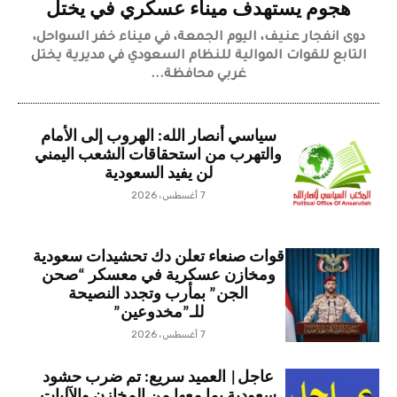
هجوم يستهدف ميناء عسكري في يختل
دوى انفجار عنيف، اليوم الجمعة، في ميناء خفر السواحل،
التابع للقوات الموالية للنظام السعودي في مديرية يختل
غربي محافظة...
سياسي أنصار الله: الهروب إلى الأمام
والتهرب من استحقاقات الشعب اليمني
لن يفيد السعودية
7 أغسطس، 2026
قوات صنعاء تعلن دك تحشيدات سعودية
ومخازن عسكرية في معسكر “صحن
الجن” بمأرب وتجدد النصيحة
للـ”مخدوعين”
7 أغسطس، 2026
عاجل| العميد سريع: تم ضرب حشود
سعودية بما معها من المخازن والآليات