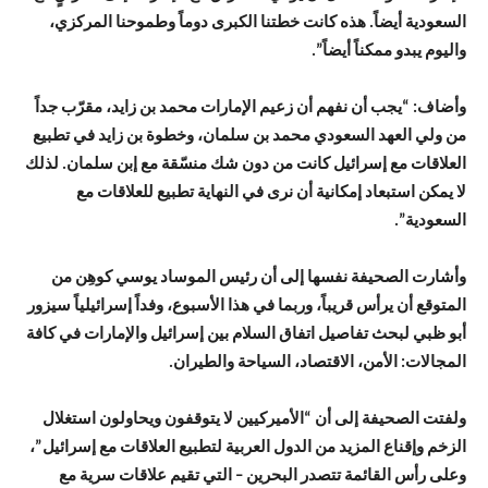
السعودية أيضاً. هذه كانت خطتنا الكبرى دوماً وطموحنا المركزي،
واليوم يبدو ممكناً أيضاً”.
وأضاف: “يجب أن نفهم أن زعيم الإمارات محمد بن زايد، مقرّب جداً
من ولي العهد السعودي محمد بن سلمان، وخطوة بن زايد في تطبيع
العلاقات مع إسرائيل كانت من دون شك منسّقة مع إبن سلمان. لذلك
لا يمكن استبعاد إمكانية أن نرى في النهاية تطبيع للعلاقات مع
السعودية”.
وأشارت الصحيفة نفسها إلى أن رئيس الموساد يوسي كوهِن من
المتوقع أن يرأس قريباً، وربما في هذا الأسبوع، وفداً إسرائيلياً سيزور
أبو ظبي لبحث تفاصيل اتفاق السلام بين إسرائيل والإمارات في كافة
المجالات: الأمن، الاقتصاد، السياحة والطيران.
ولفتت الصحيفة إلى أن “الأميركيين لا يتوقفون ويحاولون استغلال
الزخم وإقناع المزيد من الدول العربية لتطبيع العلاقات مع إسرائيل”،
وعلى رأس القائمة تتصدر البحرين – التي تقيم علاقات سرية مع