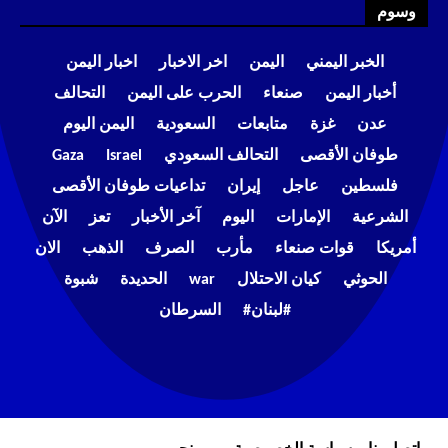
وسوم
الخبر اليمني
اليمن
اخر الاخبار
اخبار اليمن
أخبار اليمن
صنعاء
الحرب على اليمن
التحالف
عدن
غزة
متابعات
السعودية
اليمن اليوم
طوفان الأقصى
التحالف السعودي
Israel
Gaza
فلسطين
عاجل
إيران
تداعيات طوفان الأقصى
الشرعية
الإمارات
اليوم
آخر الأخبار
تعز
الآن
أمريكا
قوات صنعاء
مأرب
الصرف
الذهب
الان
الحوثي
كيان الاحتلال
war
الحديدة
شبوة
#لبنان#
السرطان