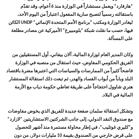
“هارفارد” ويعمل مستشاراً في الوزارة منذ 6 أعوام، وقد تقدّم
باستقالته رسمياً لتصبح سارية المفعول اعتباراً من اليوم الأحد،
ليغادر الوزارة ومكتب “برنامج الأمم المتحدة الإنمائي” UNDP الكائن
فيها، حسب ما نقلت شبكة “بلومبيرغ” الأميركية عن مصادر مطلعة
على المسألة.
وكان المدير العام لوزارة المالية، آلان بيفاني، أول المستقيلين من
الفريق الحكومي المفاوض، حيث استقال من منصبه في الوزارة
فاضحاً كثيراً من الممارسات والسياسات التي اعتبرها مضرة باقتصاد
البلد وباباً من أبواب الفساد والهدر، ثم تبعت ذلك استقالة المستشار
هنري شاوول احتجاجاً على طريقة تعاطي حكومة دياب مع الأزمة
المالية في البلاد.
وتشكل استقالة سلمان صفعة جديدة للفريق الذي يخوض مفاوضات
مع صندوق النقد الدولي، إلى جانب الشركتين الاستشاريتين “لازارد”
و”كليري غوتليب”، في إطار محاولة مستمرة منذ أشهر للحصول
على قرض خارجي من الصندوق بقيمة 10 مليارات دولار، من دون