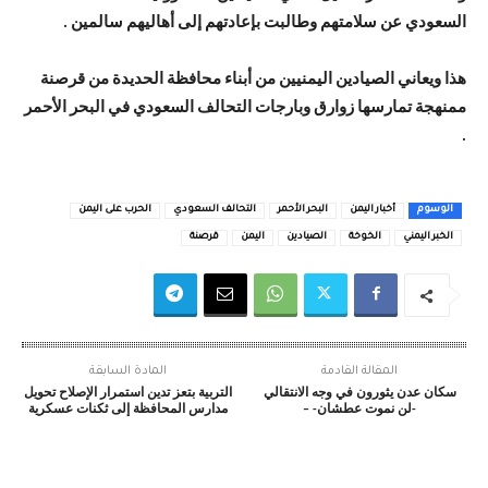
السعودي عن سلامتهم وطالبت بإعادتهم إلى أهاليهم سالمين .
هذا ويعاني الصيادين اليمنيين من أبناء محافظة الحديدة من قرصنة
ممنهجة تمارسها زوارق وبارجات التحالف السعودي في البحر الأحمر
.
الوسوم
أخبار اليمن
البحر الأحمر
التحالف السعودي
الحرب على اليمن
الخبر اليمني
الخوخة
الصيادين
اليمن
قرصنة
المقالة القادمة
المادة السابقة
سكان عدن يثورون في وجه الانتقالي
التربية بتعز تدين استمرار الإصلاح تحويل
-لن نموت عطشان- –
مدارس المحافظة إلى ثكنات عسكرية