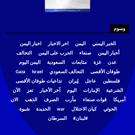
وسوم
الخبر اليمني
اليمن
اخر الاخبار
اخبار اليمن
أخبار اليمن
صنعاء
الحرب على اليمن
التحالف
عدن
غزة
متابعات
السعودية
اليمن اليوم
طوفان الأقصى
التحالف السعودي
Israel
Gaza
فلسطين
عاجل
إيران
تداعيات طوفان الأقصى
الشرعية
الإمارات
اليوم
آخر الأخبار
تعز
الآن
أمريكا
قوات صنعاء
مأرب
الصرف
الذهب
الان
الحوثي
كيان الاحتلال
war
الحديدة
شبوة
#لبنان#
السرطان