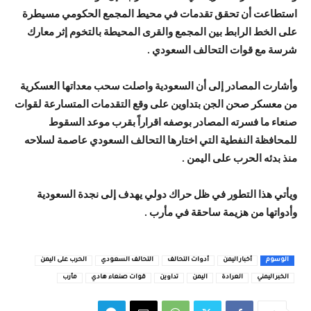
استطاعت أن تحقق تقدمات في محيط المجمع الحكومي مسيطرة
على الخط الرابط بين المجمع والقرى المحيطة بالتخوم إثر معارك
شرسة مع قوات التحالف السعودي .
وأشارت المصادر إلى أن السعودية واصلت سحب معداتها العسكرية
من معسكر صحن الجن بتداوين على وقع التقدمات المتسارعة لقوات
صنعاء ما فسرته المصادر بوصفه اقراراً بقرب موعد السقوط
للمحافظة النفطية التي اختارها التحالف السعودي عاصمة لسلاحه
منذ بدئه الحرب على اليمن .
ويأتي هذا التطور في ظل حراك دولي يهدف إلى نجدة السعودية
وأدواتها من هزيمة ساحقة في مأرب .
الوسوم
أخبار اليمن
أدوات التحالف
التحالف السعودي
الحرب على اليمن
الخبر اليمني
العرادة
اليمن
تداوين
قوات صنعاء هادي
مأرب