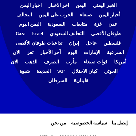
الخبر اليمني
اليمن
اخر الاخبار
اخبار اليمن
أخبار اليمن
صنعاء
الحرب على اليمن
التحالف
عدن
غزة
متابعات
السعودية
اليمن اليوم
طوفان الأقصى
التحالف السعودي
Israel
Gaza
فلسطين
عاجل
إيران
تداعيات طوفان الأقصى
الشرعية
الإمارات
اليوم
آخر الأخبار
تعز
الآن
أمريكا
قوات صنعاء
مأرب
الصرف
الذهب
الان
الحوثي
كيان الاحتلال
war
الحديدة
شبوة
#لبنان#
السرطان
إتصل بنا
سياسة الخصوصية
من نحن