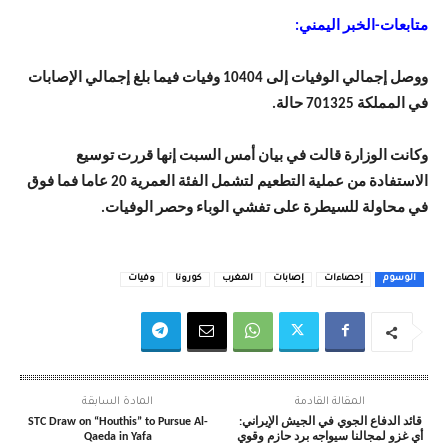
متابعات-الخبر اليمني:
ووصل إجمالي الوفيات إلى 10404 وفيات فيما بلغ إجمالي الإصابات
في المملكة 701325 حالة.
وكانت الوزارة قالت في بيان أمس السبت إنها قررت توسيع
الاستفادة من عملية التطعيم لتشمل الفئة العمرية 20 عاما فما فوق
في محاولة للسيطرة على تفشي الوباء وحصر الوفيات.
الوسوم
إحصاءات
إصابات
المغرب
كورونا
وفيات
المقالة القادمة
المادة السابقة
قائد الدفاع الجوي في الجيش الإيراني:
STC Draw on “Houthis” to Pursue Al-
أي غزو لمجالنا سيواجه برد حازم وقوي
Qaeda in Yafa