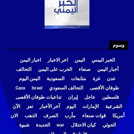
وسوم
الخبر اليمني
اليمن
اخر الاخبار
اخبار اليمن
أخبار اليمن
صنعاء
الحرب على اليمن
التحالف
عدن
غزة
متابعات
السعودية
اليمن اليوم
طوفان الأقصى
التحالف السعودي
Israel
Gaza
فلسطين
عاجل
إيران
تداعيات طوفان الأقصى
الشرعية
الإمارات
اليوم
آخر الأخبار
تعز
الآن
أمريكا
قوات صنعاء
مأرب
الصرف
الذهب
الان
الحوثي
كيان الاحتلال
war
الحديدة
شبوة