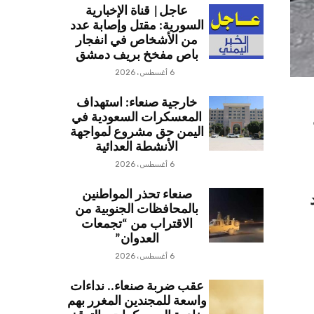
عاجل| قناة الإخبارية
السورية: مقتل وإصابة عدد
من الأشخاص في انفجار
باص مفخخ بريف دمشق
6 أغسطس، 2026
خارجية صنعاء: استهداف
المعسكرات السعودية في
اليمن حق مشروع لمواجهة
الأنشطة العدائية
6 أغسطس، 2026
صنعاء تحذر المواطنين
بالمحافظات الجنوبية من
الاقتراب من “تجمعات
العدوان”
6 أغسطس، 2026
عقب ضربة صنعاء.. نداءات
واسعة للمجندين المغرر بهم