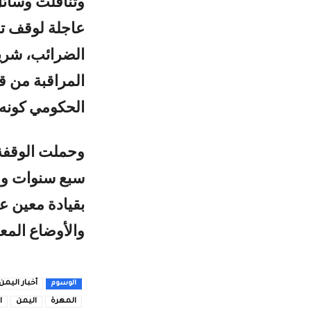
وتناقلت وسائل
عاجلة لوقف تده
الضرائب، شريط
المراقبة من ق
الحكومي كونه 
وحملت الوقفة 
سبع سنوات وحك
بقيادة معين عب
والأوضاع المع
أخبار اليمن
الوسوم
المهرة
اليمن
ا