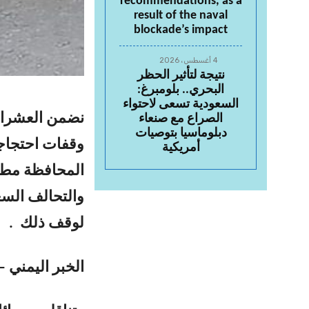
recommendations, as a
result of the naval
blockade’s impact
4 أغسطس، 2026
نتيجة لتأثير الحظر
البحري.. بلومبرغ:
السعودية تسعى لاحتواء
نضمن العشرات
الصراع مع صنعاء
دبلوماسيا بتوصيات
وقفات احتجاجي
أمريكية
المحافظة مطا
والتحالف السع
لوقف ذلك .
الخبر اليمني 