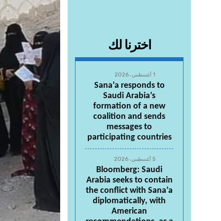
اخترنا لك
1 أغسطس، 2026
Sana’a responds to
Saudi Arabia’s
formation of a new
coalition and sends
messages to
participating countries
5 أغسطس، 2026
Bloomberg: Saudi
Arabia seeks to contain
the conflict with Sana’a
diplomatically, with
American