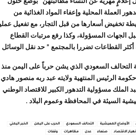
 إعلامٍ مهرية عن النساء مطالبتهن “بوضع حلول
ور العملة المحلية وإعفاء المواد الغذائية من
ة تخفيض أسعارها من قبل التجار، مع تفعيل عملي
بل الجهات المسؤولة، وكذا رفع مرتبات القطاع
أكثر القطاعات تضررا بالمجتمع ” حد نقل الوسائل .
التحالف السعودي الذي يشن حرباً على اليمن منذ
ومة الرئيس المنتهية ولايته عبد ربه منصور هادي
د الملك مسؤولية التدهور الكبير للاقتصاد الوطني
يشية السيئة في المحافظة وعموم البلاد .
الأوضاع المعيشية
التحالف السعودي
الحرب على اليمن
الخبر اليمني
نهيار الاقتصاد
صنعاء
عدن
مظاهرات
وقفات