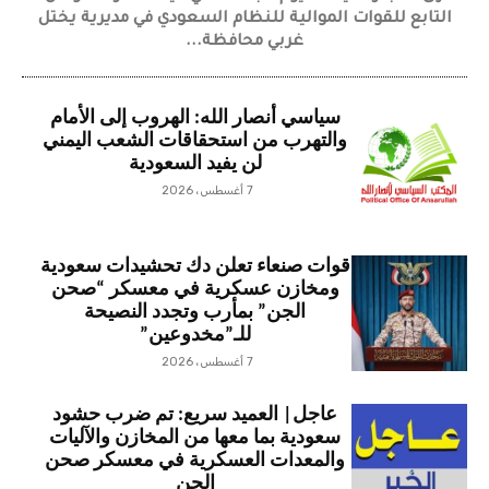
التابع للقوات الموالية للنظام السعودي في مديرية يختل
غربي محافظة...
سياسي أنصار الله: الهروب إلى الأمام
والتهرب من استحقاقات الشعب اليمني
لن يفيد السعودية
7 أغسطس، 2026
قوات صنعاء تعلن دك تحشيدات سعودية
ومخازن عسكرية في معسكر “صحن
الجن” بمأرب وتجدد النصيحة
للـ”مخدوعين”
7 أغسطس، 2026
عاجل| العميد سريع: تم ضرب حشود
سعودية بما معها من المخازن والآليات
والمعدات العسكرية في معسكر صحن
الجن