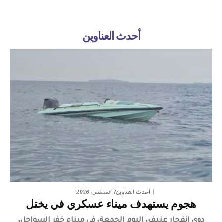
أحدث العناوين
7 أغسطس، 2026
أحدث العناوين
هجوم يستهدف ميناء عسكري في يختل
دوى انفجار عنيف، اليوم الجمعة، في ميناء خفر السواحل،