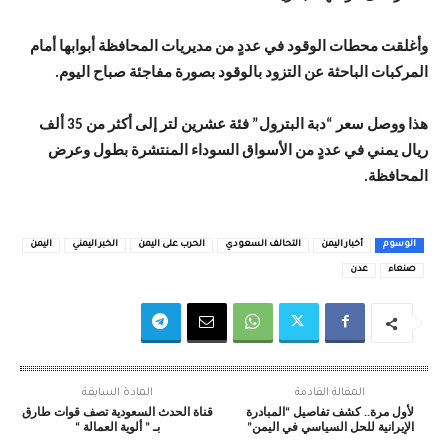
وأغلقت محطات الوقود في عددٍ من مديريات المحافظة أبوابها أمام
المركبات الباحثة عن التزود بالوقود بصورة مفاجئة صباح اليوم.
هذا ووصل سعر “دبة البترول” فئة عشرين لتر إلى أكثر من 35 ألف
ريال يمني في عددٍ من الأسواق السوداء المنتشرة بطول وعرض
المحافظة.
الوسوم
أخبار اليمن
التحالف السعودي
الحرب على اليمن
الخبر اليمني
اليمن
صنعاء
عدن
المقالة القادمة
المادة السابقة
لأول مرة.. كشف تفاصيل “المبادرة
قناة الحدث السعودية تصف قوات طارق
الإيرانية للحل السياسي في اليمن”
بـ ” ألوية العمالة “