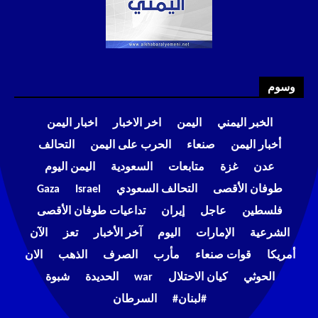
وسوم
الخبر اليمني
اليمن
اخر الاخبار
اخبار اليمن
أخبار اليمن
صنعاء
الحرب على اليمن
التحالف
عدن
غزة
متابعات
السعودية
اليمن اليوم
طوفان الأقصى
التحالف السعودي
Israel
Gaza
فلسطين
عاجل
إيران
تداعيات طوفان الأقصى
الشرعية
الإمارات
اليوم
آخر الأخبار
تعز
الآن
أمريكا
قوات صنعاء
مأرب
الصرف
الذهب
الان
الحوثي
كيان الاحتلال
war
الحديدة
شبوة
#لبنان#
السرطان